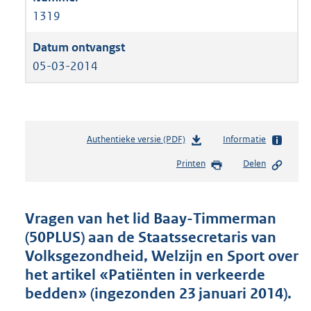
1319
05-03-2014
Authentieke versie (PDF)
b
Informatie
e
Printen
Delen
s
t
a
n
Vragen van het lid Baay-Timmerman
d
(50PLUS) aan de Staatssecretaris van
s
Volksgezondheid, Welzijn en Sport over
g
r
het artikel «Patiënten in verkeerde
o
bedden» (ingezonden 23 januari 2014).
o