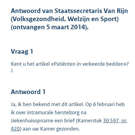
t
t
Antwoord van Staatssecretaris Van Rijn
e
(Volksgezondheid, Welzijn en Sport)
:
(ontvangen 5 maart 2014).
4
1
K
b
Vraag 1
Kent u het artikel «Patiënten in verkeerde bedden»?
1
Antwoord 1
Ja, ik ben bekend met dit artikel. Op 6 februari heb
ik over intramurale herstelzorg na
ziekenhuisopname een brief (Kamerstuk
30 597, nr.
420
) aan uw Kamer gezonden.