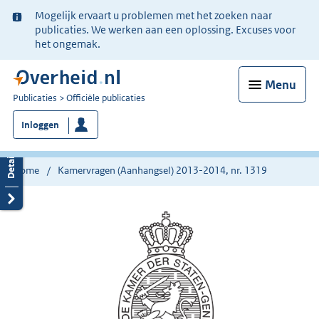
Ter
Mogelijk ervaart u problemen met het zoeken naar
informatie:
publicaties. We werken aan een oplossing. Excuses voor
het ongemak.
Menu
U
Publicaties
Officiële publicaties
bent
Inloggen
nu
hier:
Home
Kamervragen (Aanhangsel) 2013-2014, nr. 1319