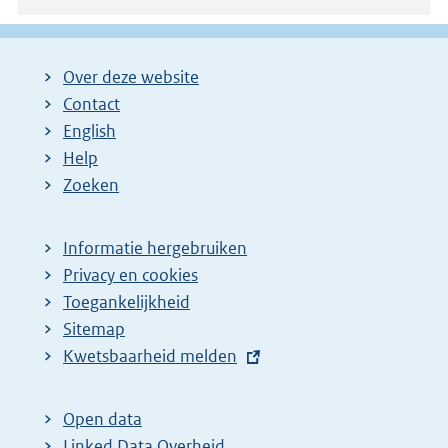
Over deze website
Contact
English
Help
Zoeken
Informatie hergebruiken
Privacy en cookies
Toegankelijkheid
Sitemap
E
Kwetsbaarheid melden
x
t
Open data
e
Linked Data Overheid