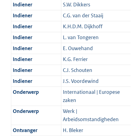
K
3
Indiener
S.W. Dikkers
t
a
b
K
t
Indiener
C.G. van der Staaij
b
Indiener
K.H.D.M. Dijkhoff
Indiener
L. van Tongeren
Indiener
E. Ouwehand
Indiener
K.G. Ferrier
Indiener
C.J. Schouten
Indiener
J.S. Voordewind
Onderwerp
Internationaal | Europese
zaken
Onderwerp
Werk |
Arbeidsomstandigheden
Ontvanger
H. Bleker