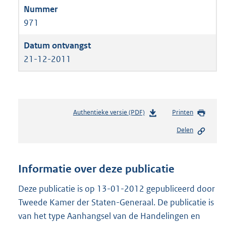
971
21-12-2011
Authentieke versie (PDF)
b
Printen
e
Delen
s
t
a
n
Informatie over deze publicatie
d
s
Deze publicatie is op 13-01-2012 gepubliceerd door
g
Tweede Kamer der Staten-Generaal. De publicatie is
r
van het type Aanhangsel van de Handelingen en
o