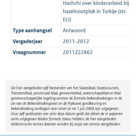
Hachchi over kinderarbeid bij
hazelnootpluk in Turkije (sts
ELI)
Type aanhangsel
Antwoord
Vergaderjaar
2011-2012
Vraagnummer
2011Z22862
Disclaimer
De hier aangeboden pdf-bestanden van het Staatsblad, Staatscourant,
Tractatenblad, provinciaal blad, gemeenteblad, waterschapsblad en blad
gemeenschappelijke regeling vormen de formele bekendmakingen in de
zin van de Bekendmakingswet en de Rijkswet goedkeuring en
bekendmaking verdragen voor zover ze na 1 juli 2009 zijn uitgegeven.
Voor pdf-publicaties van vóór deze datum geldt dat alleen de in papieren
vorm uitgegeven bladen formele status hebben; de hier aangeboden
elektronische versies daarvan worden bij wijze van service aangeboden.