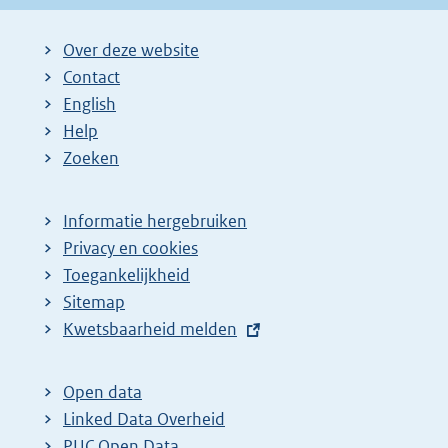
Over deze website
Contact
English
Help
Zoeken
Informatie hergebruiken
Privacy en cookies
Toegankelijkheid
Sitemap
E
Kwetsbaarheid melden
x
t
Open data
e
Linked Data Overheid
r
PUC Open Data