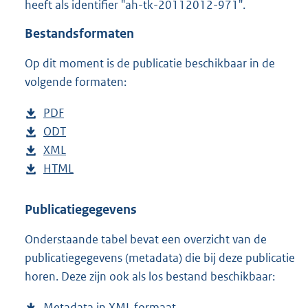
heeft als identifier "ah-tk-20112012-971".
o
t
Bestandsformaten
t
e
Op dit moment is de publicatie beschikbaar in de
:
5
volgende formaten:
3
K
D
PDF
b
b
o
D
ODT
e
b
w
o
D
XML
s
e
b
n
w
o
D
HTML
t
s
e
b
l
n
w
o
a
t
s
e
o
l
n
w
n
a
t
s
Publicatiegegevens
a
o
l
n
d
n
a
t
Onderstaande tabel bevat een overzicht van de
d
a
o
l
s
d
n
a
publicatiegegevens (metadata) die bij deze publicatie
p
d
a
o
g
s
d
n
horen. Deze zijn ook als los bestand beschikbaar:
u
p
d
a
r
g
s
d
b
u
p
d
o
r
g
s
Metadata in XML formaat
b