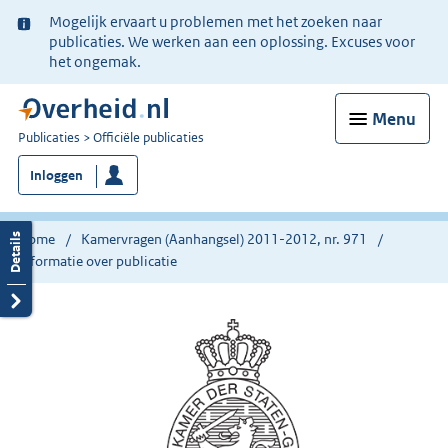
Ter
Mogelijk ervaart u problemen met het zoeken naar
informatie:
publicaties. We werken aan een oplossing. Excuses voor
het ongemak.
Menu
U
Publicaties
Officiële publicaties
bent
Inloggen
nu
hier:
Home
Kamervragen (Aanhangsel) 2011-2012, nr. 971
Informatie over publicatie