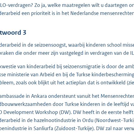
ILO-verdragen? Zo ja, welke maatregelen wilt u daartegen o
derarbeid een prioriteit is in het Nederlandse mensenrechte
twoord 3
derarbeid in de seizoensoogst, waarbij kinderen school miss
praken die onder meer zijn vastgelegd in verdragen van de I
kwestie van kinderarbeid bij seizoensmigratie is door de a
kse ministerie van Arbeid en bij de Turkse kinderbescherming.
bleem, zoals ook blijkt uit het actieplan dat is ontwikkeld (
ambassade in Ankara ondersteunt vanuit het Mensenrecht
dbouwwerkzaamheden door Turkse kinderen in de leeftijd va
 Development Workshop (DW). DW heeft in de eerste helft 
derarbeid in de hazelnootindustrie in Ordu (Noordwest-Turkije
oenindustrie in Sanliurfa (Zuidoost-Turkije). DW zal naar ve