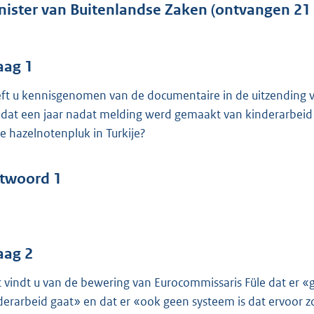
o
nister van Buitenlandse Zaken (ontvangen 21
o
t
t
aag 1
e
ft u kennisgenomen van de documentaire in de uitzending v
:
t dat een jaar nadat melding werd gemaakt van kinderarbeid
5
de hazelnotenpluk in Turkije?
3
b
twoord 1
aag 2
 vindt u van de bewering van Eurocommissaris Füle dat er 
derarbeid gaat» en dat er «ook geen systeem is dat ervoor 