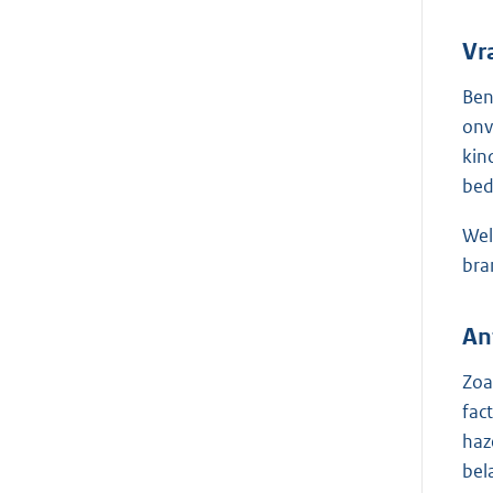
Vr
Ben
onv
kin
bed
Wel
bra
An
Zoa
fac
haz
bel