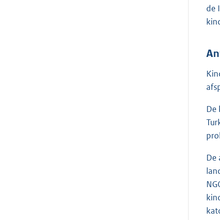
de 
kin
An
Kin
afs
De 
Tur
pro
De 
lan
NGO
kin
kat