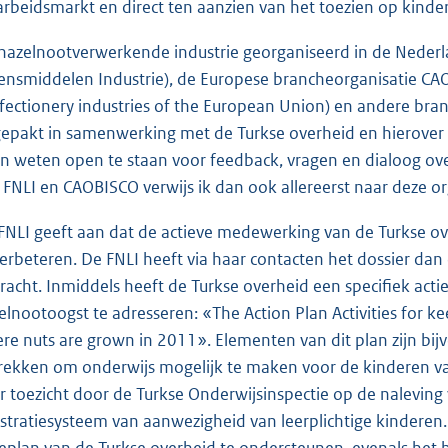
arbeidsmarkt en direct ten aanzien van het toezien op kinder
hazelnootverwerkende industrie georganiseerd in de Nederl
ensmiddelen Industrie), de Europese brancheorganisatie CAOB
fectionery industries of the European Union) en andere bra
epakt in samenwerking met de Turkse overheid en hierover 
en weten open te staan voor feedback, vragen en dialoog ov
 FNLI en CAOBISCO verwijs ik dan ook allereerst naar deze or
FNLI geeft aan dat de actieve medewerking van de Turkse over
verbeteren. De FNLI heeft via haar contacten het dossier dan
racht. Inmiddels heeft de Turkse overheid een specifiek act
elnootoogst te adresseren: «The Action Plan Activities for k
re nuts are grown in 2011». Elementen van dit plan zijn bij
rekken om onderwijs mogelijk te maken voor de kinderen van
r toezicht door de Turkse Onderwijsinspectie op de naleving 
istratiesysteem van aanwezigheid van leerplichtige kinder