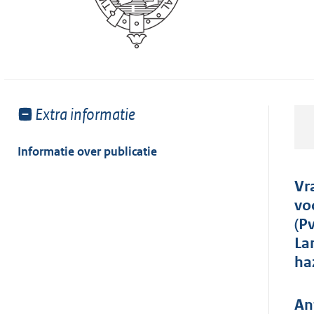
Toon
Extra informatie
meer
van:
Informatie over publicatie
Vr
vo
(P
La
ha
An