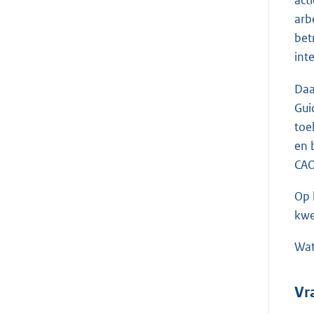
act
arb
bet
int
Daa
Gui
toe
en 
CAO
Op 
kwe
Wat
Vr