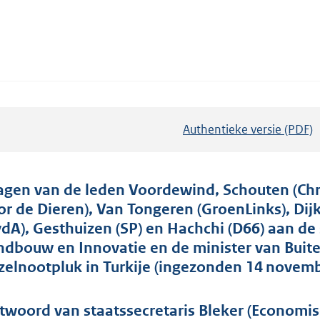
Authentieke versie (PDF)
b
e
s
t
agen van de leden Voordewind, Schouten (Chri
a
or de Dieren), Van Tongeren (GroenLinks), Dijk
n
vdA), Gesthuizen (SP) en Hachchi (D66) aan de
d
ndbouw en Innovatie en de minister van Buite
s
zelnootpluk in Turkije (ingezonden 14 novemb
g
r
twoord van staatssecretaris Bleker (Economi