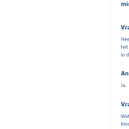
mi
Vr
Hee
fei
in 
An
Ja.
Vr
Wat
kin