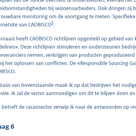
ieplan van de Turkse overheid te ondersteunen, evenals het 
eidsomstandigheden bij seizoensarbeiders. Ook dringen zij b
rouwbare monitoring om de voortgang te meten. Specifieke
5
ernetsite van CAOBISCO
.
rnaast heeft CAOBISCO richtlijnen opgesteld op gebied van 
delines». Deze richtlijnen stimuleren en ondersteunen bedrijv
leveranciers nemen, verkrijgen van producten geproduceerd 
bij het oplossen van conflicten. De «Responsible Sourcing G
BISCO.
basis van bovenstaande maak ik op dat bedrijven het nodi
stie. Ik zal de sector aanmoedigen om dit te blijven doen e
 betreft de cacaosector verwijs ik naar de antwoorden op 
aag 6