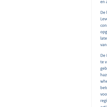
en 
De 
Lev
con
opg
lat
van
De 
te 
geb
haz
whe
bet
voo
reg