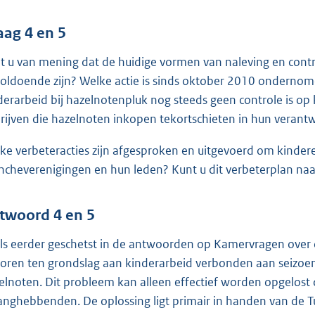
aag 4 en 5
t u van mening dat de huidige vormen van naleving en contro
oldoende zijn? Welke actie is sinds oktober 2010 onderno
derarbeid bij hazelnotenpluk nog steeds geen controle is o
rijven die hazelnoten inkopen tekortschieten in hun verant
ke verbeteracties zijn afgesproken en uitgevoerd om kindere
ncheverenigingen en hun leden? Kunt u dit verbeterplan na
twoord 4 en 5
ls eerder geschetst in de antwoorden op Kamervragen over d
toren ten grondslag aan kinderarbeid verbonden aan seizoen
elnoten. Dit probleem kan alleen effectief worden opgelost 
anghebbenden. De oplossing ligt primair in handen van de Tu