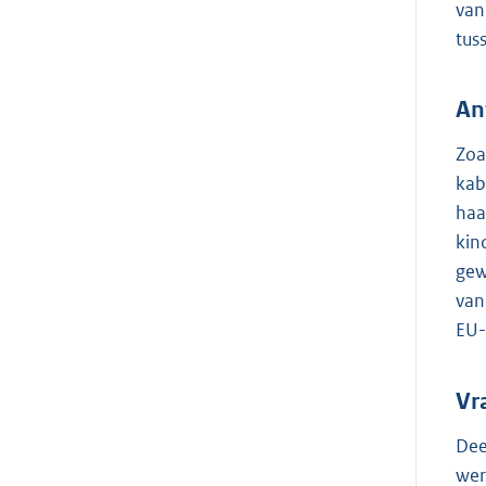
van
tus
An
Zoa
kab
haa
kin
gew
van
EU-
Vr
Dee
wer