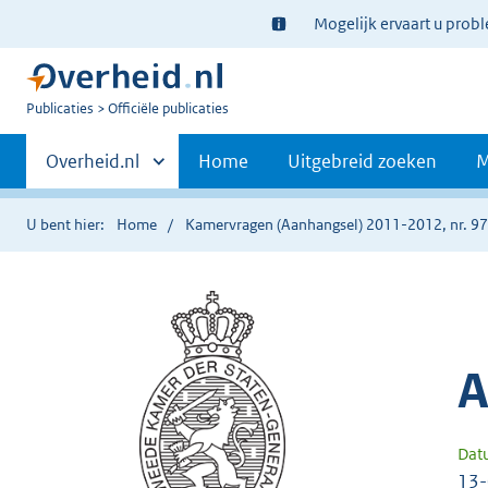
Ter
Mogelijk ervaart u prob
informatie:
U
Publicaties
Officiële publicaties
bent
Primaire
nu
Andere
Overheid.nl
Home
Uitgebreid zoeken
M
hier:
sites
navigatie
binnen
U bent hier:
Home
Kamervragen (Aanhangsel) 2011-2012, nr. 9
A
Dat
13