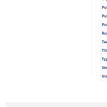
Pu
Pu
Pu
Ru
Ta
Tit
Ty
Ve
Vr