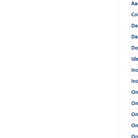
Aa
Col
Da
Da
Do
Ide
In
In
On
On
On
On
Or