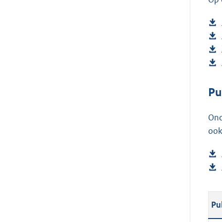
Pu
Ond
ook
Pu