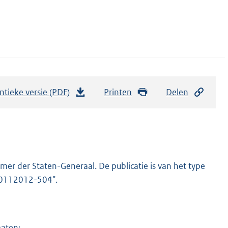
ntieke versie (PDF)
b
Printen
Delen
e
s
t
a
n
er der Staten-Generaal. De publicatie is van het type
d
-20112012-504".
s
g
r
maten: