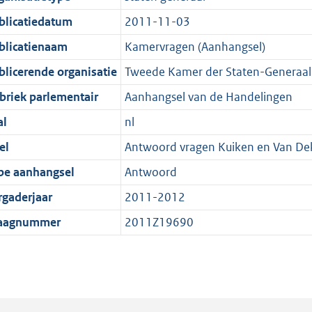
blicatiedatum
2011-11-03
blicatienaam
Kamervragen (Aanhangsel)
blicerende organisatie
Tweede Kamer der Staten-Generaal
briek parlementair
Aanhangsel van de Handelingen
al
nl
el
Antwoord vragen Kuiken en Van Dekk
pe aanhangsel
Antwoord
rgaderjaar
2011-2012
aagnummer
2011Z19690