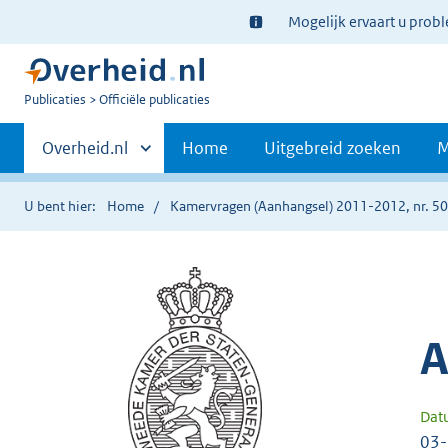
Ter
Mogelijk ervaart u prob
informatie:
U
Publicaties
Officiële publicaties
bent
Primaire
nu
Andere
Overheid.nl
Home
Uitgebreid zoeken
M
hier:
sites
navigatie
binnen
U bent hier:
Home
Kamervragen (Aanhangsel) 2011-2012, nr. 5
A
Dat
03