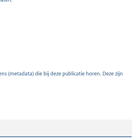
o
o
t
t
e
:
4
4
K
s (metadata) die bij deze publicatie horen. Deze zijn
b