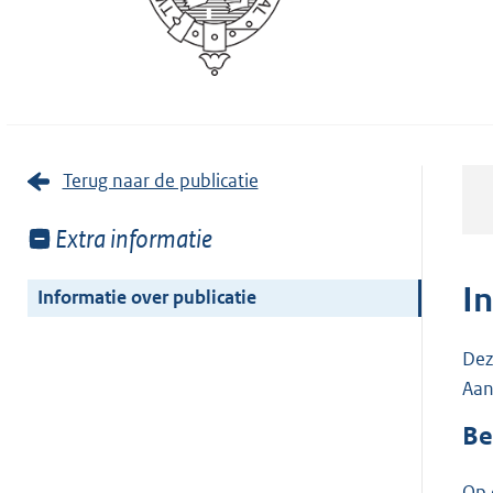
Terug naar de publicatie
Toon
Extra informatie
meer
van:
I
Informatie over publicatie
Dez
Aan
Be
Op 