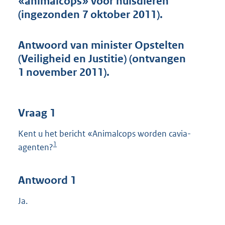
«animalcops» voor huisdieren
t
(ingezonden 7 oktober 2011).
t
e
:
Antwoord van minister Opstelten
4
4
(Veiligheid en Justitie) (ontvangen
K
1 november 2011).
b
Vraag 1
Kent u het bericht «Animalcops worden cavia-
1
agenten?
Antwoord 1
Ja.