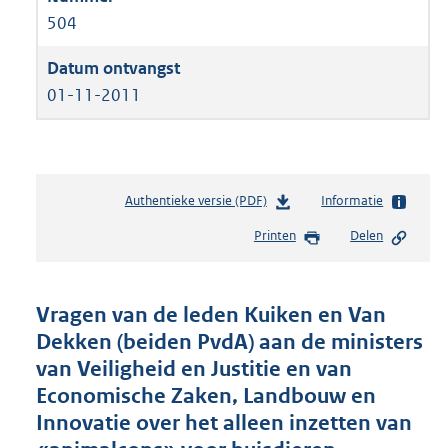
504
01-11-2011
Authentieke versie (PDF)
b
Informatie
e
Printen
Delen
s
t
a
n
Vragen van de leden Kuiken en Van
d
Dekken (beiden PvdA) aan de ministers
s
van Veiligheid en Justitie en van
g
r
Economische Zaken, Landbouw en
o
Innovatie over het alleen inzetten van
o