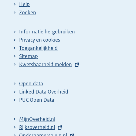
Help
Zoeken
Informatie hergebruiken
Privacy en cookies
Toegankelijkheid
Sitemap
E
Kwetsbaarheid melden
x
t
Open data
e
Linked Data Overheid
r
PUC Open Data
n
e
MijnOverheid.nl
l
E
Rijksoverheid.nl
i
x
E
Ondernemersplein.nl