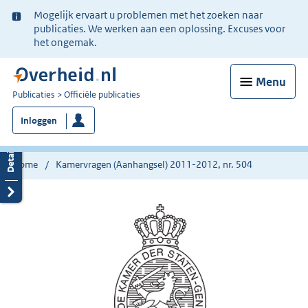
Ter
Mogelijk ervaart u problemen met het zoeken naar
informatie:
publicaties. We werken aan een oplossing. Excuses voor
het ongemak.
Menu
U
Publicaties
Officiële publicaties
bent
Inloggen
nu
hier:
Home
Kamervragen (Aanhangsel) 2011-2012, nr. 504