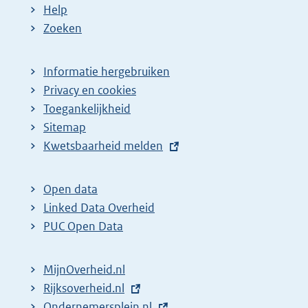
Help
Zoeken
Informatie hergebruiken
Privacy en cookies
Toegankelijkheid
Sitemap
E
Kwetsbaarheid melden
x
t
Open data
e
Linked Data Overheid
r
PUC Open Data
n
e
MijnOverheid.nl
l
E
Rijksoverheid.nl
i
x
E
Ondernemersplein.nl