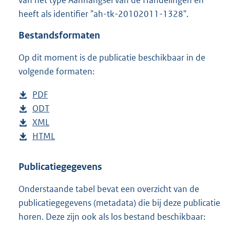
o
heeft als identifier "ah-tk-20102011-1328".
o
t
Bestandsformaten
t
e
Op dit moment is de publicatie beschikbaar in de
:
4
volgende formaten:
3
K
D
PDF
b
b
o
D
ODT
e
b
w
o
D
XML
s
e
b
n
w
o
D
HTML
t
s
e
b
l
n
w
o
a
t
s
e
o
l
n
w
n
a
t
s
Publicatiegegevens
a
o
l
n
d
n
a
t
Onderstaande tabel bevat een overzicht van de
d
a
o
l
s
d
n
a
publicatiegegevens (metadata) die bij deze publicatie
p
d
a
o
g
s
d
n
horen. Deze zijn ook als los bestand beschikbaar:
u
p
d
a
r
g
s
d