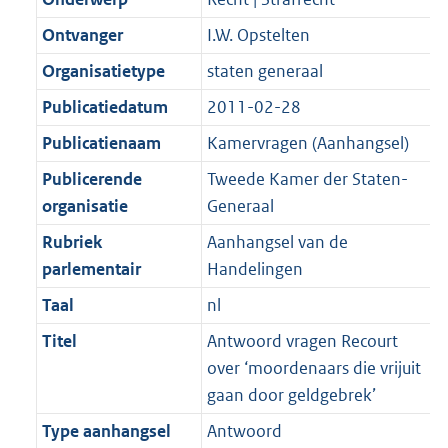
2
:
t
a
a
K
2
Ontvanger
I.W. Opstelten
t
a
b
K
t
Organisatietype
staten generaal
b
Publicatiedatum
2011-02-28
Publicatienaam
Kamervragen (Aanhangsel)
Publicerende
Tweede Kamer der Staten-
organisatie
Generaal
Rubriek
Aanhangsel van de
parlementair
Handelingen
Taal
nl
Titel
Antwoord vragen Recourt
over ‘moordenaars die vrijuit
gaan door geldgebrek’
Type aanhangsel
Antwoord