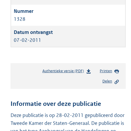
1328
07-02-2011
Authentieke versie (PDF)
b
Printen
e
Delen
s
t
a
n
Informatie over deze publicatie
d
s
Deze publicatie is op 28-02-2011 gepubliceerd door
g
Tweede Kamer der Staten-Generaal. De publicatie is
r
van het type Aanhangsel van de Handelingen en