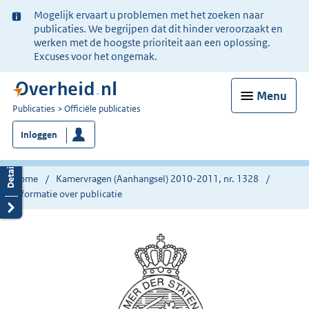
Ter
Mogelijk ervaart u problemen met het zoeken naar
informatie:
publicaties. We begrijpen dat dit hinder veroorzaakt en
werken met de hoogste prioriteit aan een oplossing.
Excuses voor het ongemak.
Menu
U
Publicaties
Officiële publicaties
bent
Inloggen
nu
hier:
Home
Kamervragen (Aanhangsel) 2010-2011, nr. 1328
Informatie over publicatie