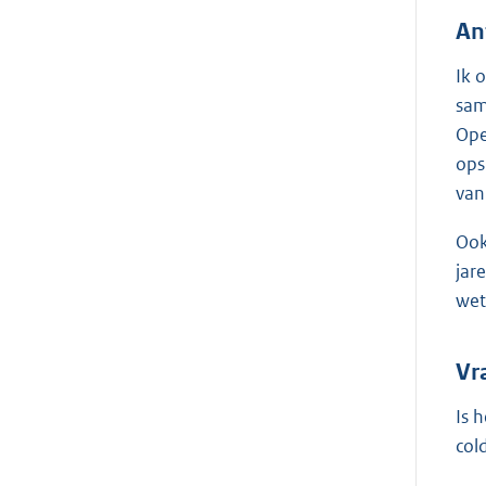
An
Ik 
sam
Ope
ops
van
Ook
jar
wet
Vr
Is 
col