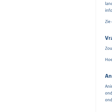
lan
inf
Zie
Vr
Zou
Hoe
An
Ani
ond
ond