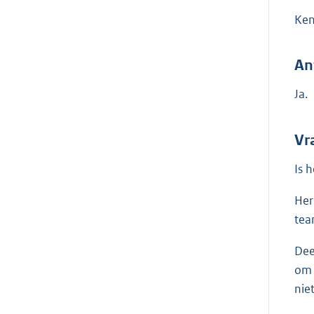
Ken
An
Ja.
Vr
Is 
Her
tea
Dee
om 
nie