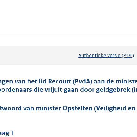
Authentieke versie (PDF)
b
e
s
t
agen van het lid Recourt (PvdA) aan de ministe
a
ordenaars die vrijuit gaan door geldgebrek 
n
d
twoord van minister Opstelten (Veiligheid en J
s
g
r
aag 1