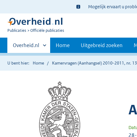
Ter
Mogelijk ervaart u prob
informatie:
U
Publicaties
Officiële publicaties
bent
Primaire
nu
Andere
Overheid.nl
Home
Uitgebreid zoeken
M
hier:
sites
navigatie
binnen
U bent hier:
Home
Kamervragen (Aanhangsel) 2010-2011, nr. 1
A
Dat
28