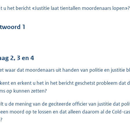
o
t u het bericht «Justitie laat tientallen moordenaars lopen»?
o
t
t
twoord 1
e
:
4
3
aag 2, 3 en 4
het waar dat moordenaars uit handen van politie en justitie 
b
kent en erkent u het in het bericht geschetst probleem dat
ms op kunnen zetten?
lt u de mening van de geciteerde officier van justitie dat po
een moord op te lossen en dat alleen daarom al de Cold-ca
t?