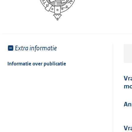
Toon
Extra informatie
meer
van:
Informatie over publicatie
Vr
mo
An
Vr