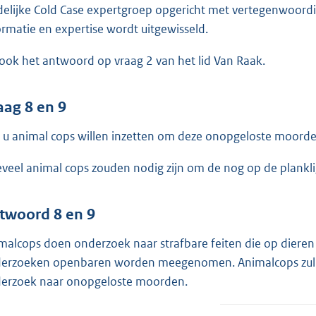
delijke Cold Case expertgroep opgericht met vertegenwoordig
ormatie en expertise wordt uitgewisseld.
 ook het antwoord op vraag 2 van het lid Van Raak.
aag 8 en 9
 u animal cops willen inzetten om deze onopgeloste moorde
veel animal cops zouden nodig zijn om de nog op de plankli
twoord 8 en 9
malcops doen onderzoek naar strafbare feiten die op dieren g
erzoeken openbaren worden meegenomen. Animalcops zullen 
erzoek naar onopgeloste moorden.