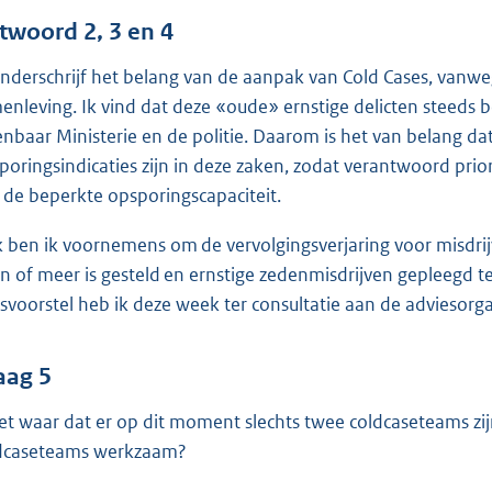
twoord 2, 3 en 4
onderschrijf het belang van de aanpak van Cold Cases, vanw
enleving. Ik vind dat deze «oude» ernstige delicten steeds b
nbaar Ministerie en de politie. Daarom is het van belang da
poringsindicaties zijn in deze zaken, zodat verantwoord pri
 de beperkte opsporingscapaciteit.
 ben ik voornemens om de vervolgingsverjaring voor misdr
en of meer is gesteld en ernstige zedenmisdrijven gepleegd t
svoorstel heb ik deze week ter consultatie aan de advieso
aag 5
het waar dat er op dit moment slechts twee coldcaseteams zijn
dcaseteams werkzaam?