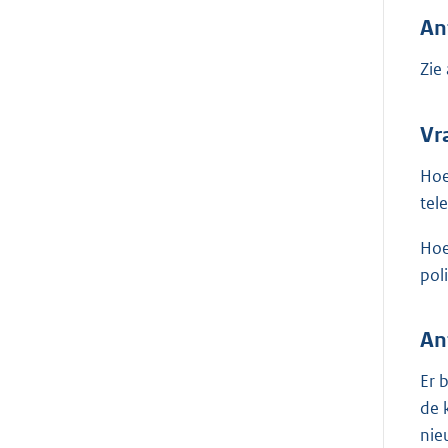
An
Zie
Vr
Hoe
tel
Hoe
pol
An
Er 
de 
nie