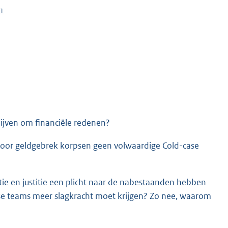
1
K
blijven om financiële redenen?
 door geldgebrek korpsen geen volwaardige Cold-case
litie en justitie een plicht naar de nabestaanden hebben
se teams meer slagkracht moet krijgen? Zo nee, waarom