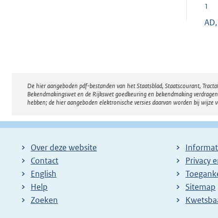
1
AD,
De hier aangeboden pdf-bestanden van het Staatsblad, Staatscourant, Tract
Disclaimer
Bekendmakingswet en de Rijkswet goedkeuring en bekendmaking verdragen voor
hebben; de hier aangeboden elektronische versies daarvan worden bij wijze 
Over deze website
Informat
Contact
Privacy 
English
Toeganke
Help
Sitemap
Zoeken
E
Kwetsba
x