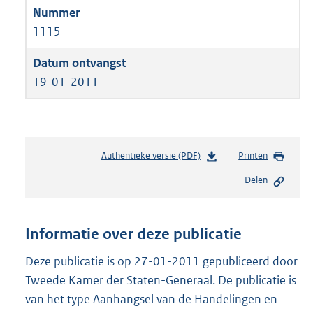
1115
19-01-2011
Authentieke versie (PDF)
b
Printen
e
Delen
s
t
a
n
Informatie over deze publicatie
d
s
Deze publicatie is op 27-01-2011 gepubliceerd door
g
Tweede Kamer der Staten-Generaal. De publicatie is
r
van het type Aanhangsel van de Handelingen en
o