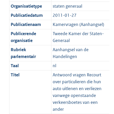
K
2
t
a
Organisatietype
staten generaal
b
K
t
Publicatiedatum
2011-01-27
b
Publicatienaam
Kamervragen (Aanhangsel)
Publicerende
Tweede Kamer der Staten-
organisatie
Generaal
Rubriek
Aanhangsel van de
parlementair
Handelingen
Taal
nl
Titel
Antwoord vragen Recourt
over particulieren die hun
auto uitlenen en verliezen
vanwege openstaande
verkeersboetes van een
ander