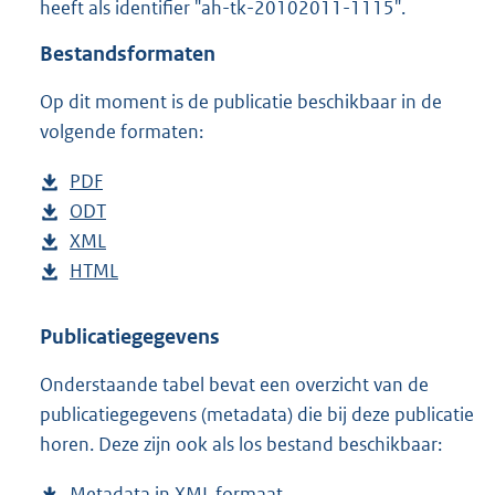
heeft als identifier "ah-tk-20102011-1115".
o
t
Bestandsformaten
t
e
Op dit moment is de publicatie beschikbaar in de
:
5
volgende formaten:
0
K
D
PDF
b
b
o
D
ODT
e
b
w
o
D
XML
s
e
b
n
w
o
D
HTML
t
s
e
b
l
n
w
o
a
t
s
e
o
l
n
w
n
a
t
s
Publicatiegegevens
a
o
l
n
d
n
a
t
Onderstaande tabel bevat een overzicht van de
d
a
o
l
s
d
n
a
publicatiegegevens (metadata) die bij deze publicatie
p
d
a
o
g
s
d
n
horen. Deze zijn ook als los bestand beschikbaar:
u
p
d
a
r
g
s
d
b
u
p
d
o
r
g
s
Metadata in XML formaat
b