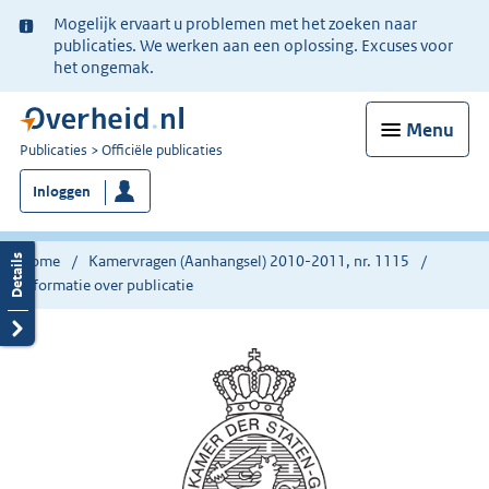
Ter
Mogelijk ervaart u problemen met het zoeken naar
informatie:
publicaties. We werken aan een oplossing. Excuses voor
het ongemak.
Menu
U
Publicaties
Officiële publicaties
bent
Inloggen
nu
hier:
Home
Kamervragen (Aanhangsel) 2010-2011, nr. 1115
Informatie over publicatie