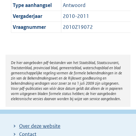
Type aanhangsel
Antwoord
Vergaderjaar
2010-2011
Vraagnummer
2010Z19072
Disclaimer
De hier aangeboden pdf-bestanden van het Staatsblad, Staatscourant,
Tractatenblad, provinciaal blad, gemeenteblad, waterschapsblad en blad
gemeenschappelijke regeling vormen de formele bekendmakingen in de
zin van de Bekendmakingswet en de Rijkswet goedkeuring en
bekendmaking verdragen voor zover ze na 1 juli 2009 zijn uitgegeven.
Voor pdf-publicaties van vóór deze datum geldt dat alleen de in papieren
vorm uitgegeven bladen formele status hebben; de hier aangeboden
elektronische versies daarvan worden bij wijze van service aangeboden.
Over deze website
Contact