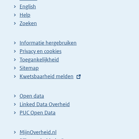
English
Help
Zoeken
Informatie hergebruiken
Privacy en cookies
Toegankelijkheid
Sitemap
E
Kwetsbaarheid melden
x
t
Open data
e
Linked Data Overheid
r
PUC Open Data
n
e
MijnOverheid.nl
l