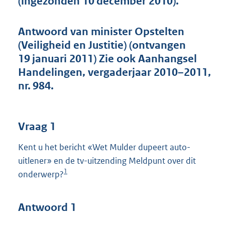
(ingezonden 10 december 2010).
t
t
e
Antwoord van minister Opstelten
:
(Veiligheid en Justitie) (ontvangen
5
0
19 januari 2011) Zie ook Aanhangsel
K
Handelingen, vergaderjaar 2010–2011,
b
nr. 984.
Vraag 1
Kent u het bericht «Wet Mulder dupeert auto-
uitlener» en de tv-uitzending Meldpunt over dit
1
onderwerp?
Antwoord 1