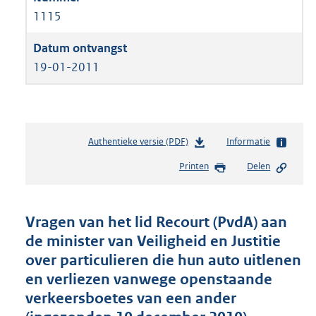
1115
19-01-2011
Authentieke versie (PDF)
b
Informatie
e
Printen
Delen
s
t
a
n
Vragen van het lid Recourt (PvdA) aan
d
de minister van Veiligheid en Justitie
s
over particulieren die hun auto uitlenen
g
r
en verliezen vanwege openstaande
o
verkeersboetes van een ander
o