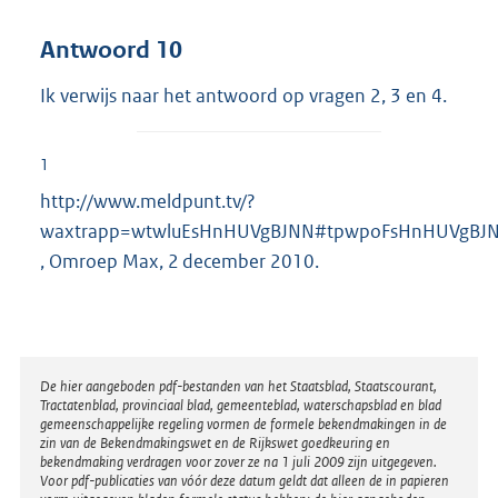
Antwoord 10
Ik verwijs naar het antwoord op vragen 2, 3 en 4.
1
http://www.meldpunt.tv/?
waxtrapp=wtwluEsHnHUVgBJNN#tpwpoFsHnHUVgBJ
, Omroep Max, 2 december 2010.
Disclaimer
De hier aangeboden pdf-bestanden van het Staatsblad, Staatscourant,
Tractatenblad, provinciaal blad, gemeenteblad, waterschapsblad en blad
gemeenschappelijke regeling vormen de formele bekendmakingen in de
zin van de Bekendmakingswet en de Rijkswet goedkeuring en
bekendmaking verdragen voor zover ze na 1 juli 2009 zijn uitgegeven.
Voor pdf-publicaties van vóór deze datum geldt dat alleen de in papieren