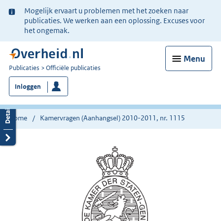
Ter
Mogelijk ervaart u problemen met het zoeken naar
informatie:
publicaties. We werken aan een oplossing. Excuses voor
het ongemak.
Menu
U
Publicaties
Officiële publicaties
bent
Inloggen
nu
hier:
Home
Kamervragen (Aanhangsel) 2010-2011, nr. 1115