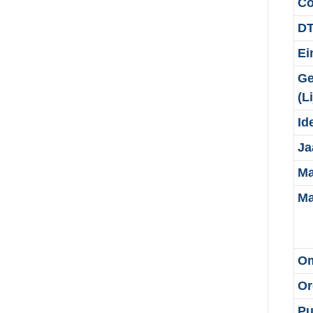
Co
DT
Ei
Ge
(Li
Id
Ja
Ma
Ma
Om
Or
Pu