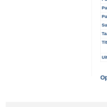
Pu
Pu
Su
Ta
Tit
Ui
Op