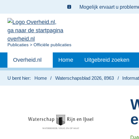
Ter
Mogelijk ervaart u proble
informatie:
U
Publicaties
Officiële publicaties
bent
Primaire
nu
Andere
Overheid.nl
Home
Uitgebreid zoeken
hier:
navigatie
sites
binnen
U bent hier:
Home
Waterschapsblad 2026, 8963
Informat
W
e
Dat