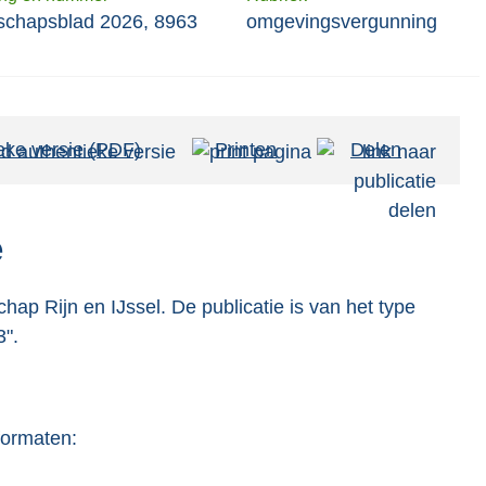
schapsblad 2026, 8963
omgevingsvergunning
eke versie (PDF)
b
Printen
Delen
e
s
t
e
a
n
ap Rijn en IJssel. De publicatie is van het type
d
3".
s
g
r
formaten:
o
o