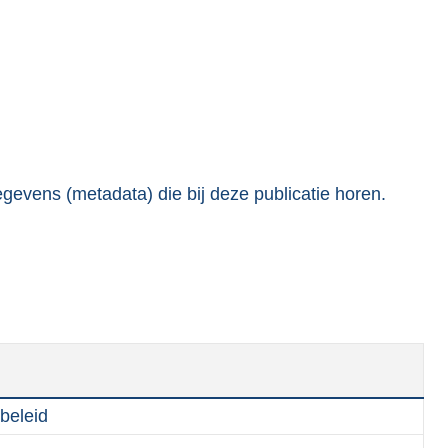
t
t
e
:
2
0
5
gevens (metadata) die bij deze publicatie horen.
K
b
 beleid