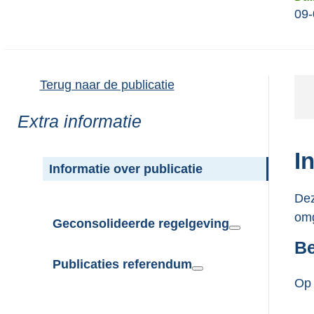
09-
Terug naar de publicatie
Toon
Extra informatie
meer
van:
I
Informatie over publicatie
Dez
omg
Geconsolideerde regelgeving
Be
Publicaties referendum
Op 