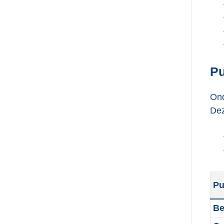
Pu
Ond
Dez
Pu
Be