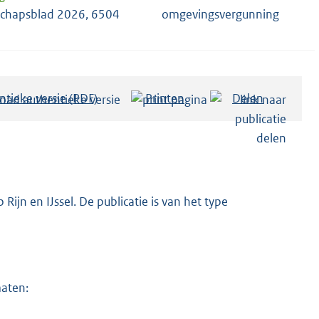
chapsblad 2026, 6504
omgevingsvergunning
ntieke versie (PDF)
b
Printen
Delen
e
s
t
a
n
ijn en IJssel. De publicatie is van het type
d
s
g
r
maten:
o
o