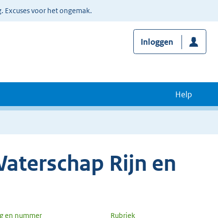
g. Excuses voor het ongemak.
Inloggen
Help
aterschap Rijn en
ng en nummer
Rubriek