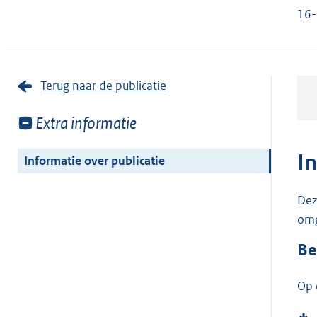
16-
Terug naar de publicatie
Toon
Extra informatie
meer
van:
I
Informatie over publicatie
Dez
omg
Be
Op 