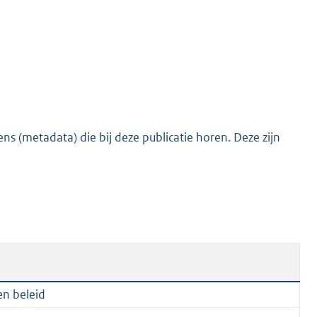
t
t
e
:
2
0
7
s (metadata) die bij deze publicatie horen. Deze zijn
K
b
en beleid