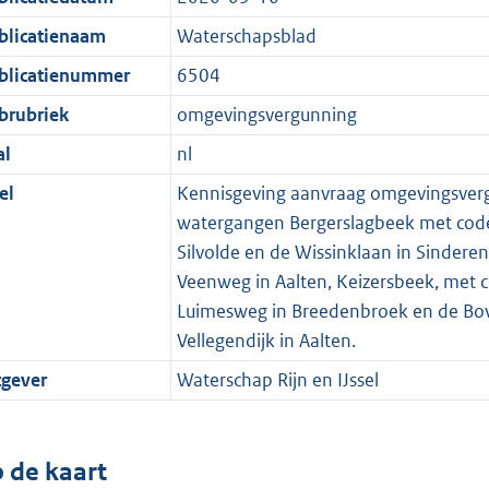
blicatienaam
Waterschapsblad
blicatienummer
6504
brubriek
omgevingsvergunning
al
nl
el
Kennisgeving aanvraag omgevingsverg
watergangen Bergerslagbeek met code
Silvolde en de Wissinklaan in Sinder
Veenweg in Aalten, Keizersbeek, met 
Luimesweg in Breedenbroek en de Bov
Vellegendijk in Aalten.
tgever
Waterschap Rijn en IJssel
 de kaart