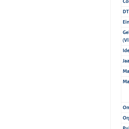
Col
DT
Ei
Ge
(Vl
Ide
Ja
Ma
Ma
Om
Or
Pu