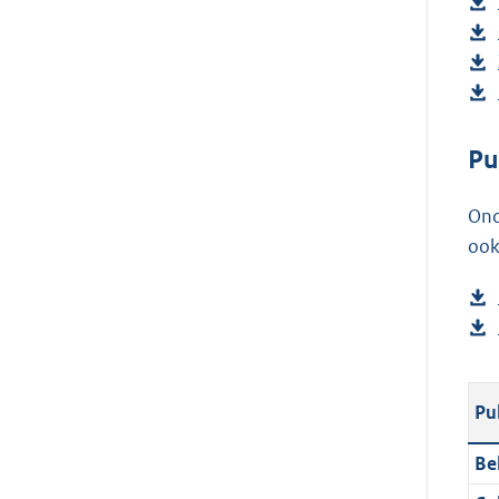
Pu
Ond
ook
Pu
Be