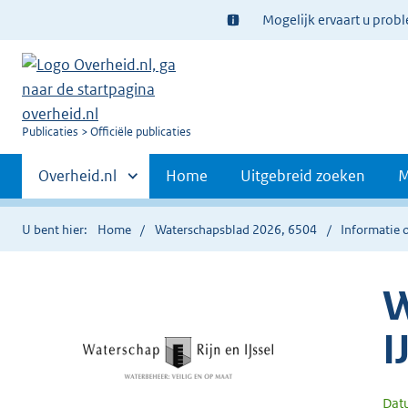
Ter
Mogelijk ervaart u prob
informatie:
U
Publicaties
Officiële publicaties
bent
Primaire
nu
Andere
Overheid.nl
Home
Uitgebreid zoeken
M
hier:
sites
navigatie
binnen
U bent hier:
Home
Waterschapsblad 2026, 6504
Informatie o
W
I
Dat