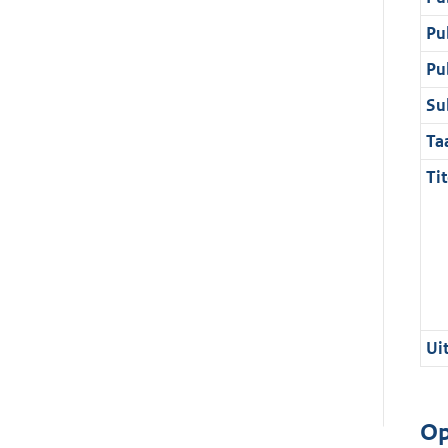
Pu
Pu
Su
Ta
Tit
Ui
Op