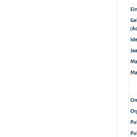
Ei
Ge
(A
Ide
Ja
Ma
Ma
Om
Or
Pu
Pu