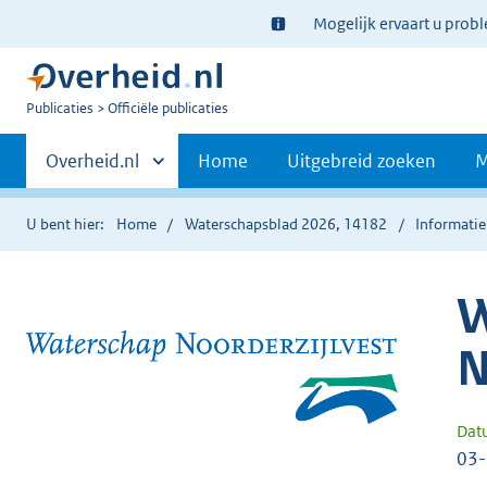
Ter
Mogelijk ervaart u prob
informatie:
U
Publicaties
Officiële publicaties
bent
Primaire
nu
Andere
Overheid.nl
Home
Uitgebreid zoeken
M
hier:
sites
navigatie
binnen
U bent hier:
Home
Waterschapsblad 2026, 14182
Informatie
W
N
Dat
03-