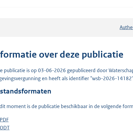
Authe
nformatie over deze publicatie
e publicatie is op 03-06-2026 gepubliceerd door Waterschap N
evingsvergunning en heeft als identifier "wsb-2026-14182"
standsformaten
dit moment is de publicatie beschikbaar in de volgende for
D
PDF
b
o
D
ODT
e
b