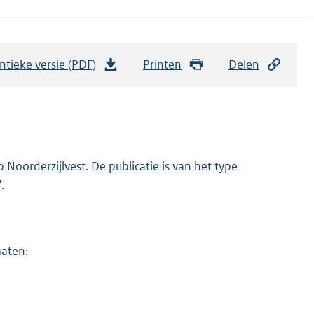
ntieke versie (PDF)
b
Printen
Delen
e
s
t
a
n
oorderzijlvest. De publicatie is van het type
d
.
s
g
r
maten:
o
o
t
t