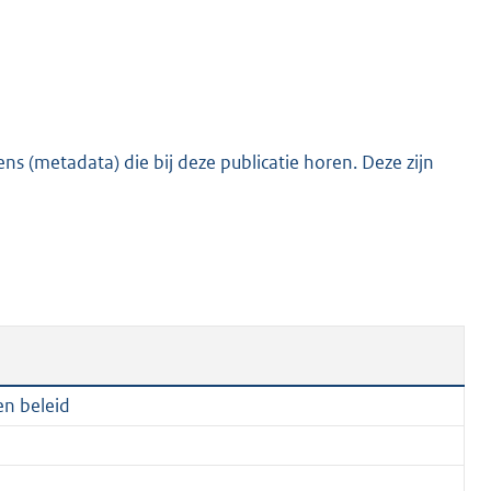
e
:
2
9
8
s (metadata) die bij deze publicatie horen. Deze zijn
K
b
en beleid