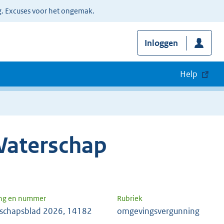
g. Excuses voor het ongemak.
Inloggen
Help
Waterschap
ng en nummer
Rubriek
schapsblad 2026, 14182
omgevingsvergunning