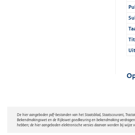
Pu
Su
Ta
Tit
Ui
Op
De hier aangeboden pdf-bestanden van het Staatsblad, Staatscourant, Tract
Disclaimer
Bekendmakingswet en de Rijkswet goedkeuring en bekendmaking verdragen voor
hebben; de hier aangeboden elektronische versies daarvan worden bij wijze 