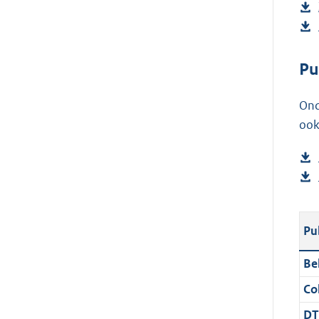
Pu
Ond
ook
Pu
Be
Col
DT