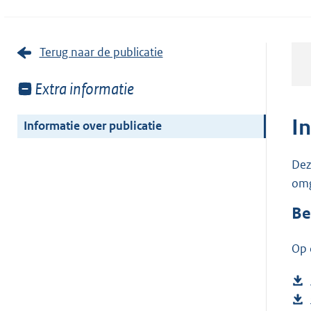
Terug naar de publicatie
Toon
Extra informatie
meer
van:
I
Informatie over publicatie
Dez
omg
Be
Op 