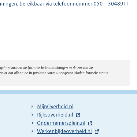
nningen, bereikbaar via telefoonnummer 050 – 3048911
K
regeling vormen de formele bekendmakingen in de zin van de
eldt dat alleen de in papieren vorm uitgegeven bladen formele status
MijnOverheid.nl
E
Rijksoverheid.nl
x
E
Ondernemersplein.nl
t
x
E
Werkenbijdeoverheid.nl