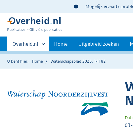
Ter
Mogelijk ervaart u prob
informatie:
U
Publicaties
Officiële publicaties
bent
Primaire
nu
Andere
Overheid.nl
Home
Uitgebreid zoeken
M
hier:
sites
navigatie
binnen
U bent hier:
Home
Waterschapsblad 2026, 14182
W
N
Dat
03-