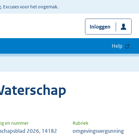
g. Excuses voor het ongemak.
Inloggen
Help
Waterschap
ng en nummer
Rubriek
schapsblad 2026, 14182
omgevingsvergunning