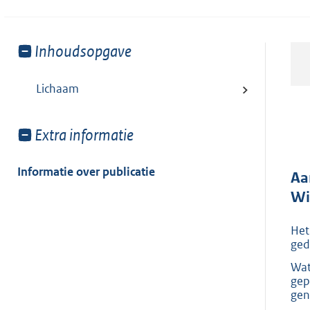
Toon
Inhoudsopgave
meer
van:
Lichaam
Toon
Extra informatie
meer
van:
Informatie over publicatie
Aa
Wi
Het
ged
Wat
gep
gen