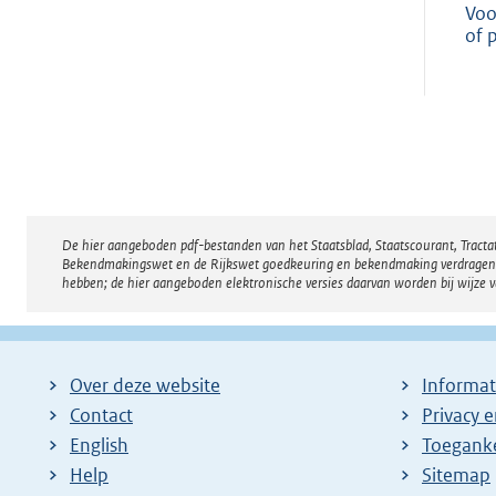
Voo
of 
De hier aangeboden pdf-bestanden van het Staatsblad, Staatscourant, Tract
Disclaimer
Bekendmakingswet en de Rijkswet goedkeuring en bekendmaking verdragen voor
hebben; de hier aangeboden elektronische versies daarvan worden bij wijze 
Over deze website
Informat
Contact
Privacy 
English
Toeganke
Help
Sitemap