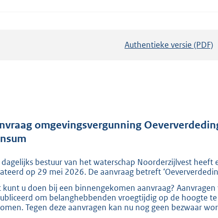
Authentieke versie (PDF)
b
e
s
t
a
n
d
nvraag omgevingsvergunning Oeververdeding
s
nsum
g
 dagelijks bestuur van het waterschap Noorderzijlvest heef
r
ateerd op 29 mei 2026. De aanvraag betreft ‘Oeververdedi
o
 kunt u doen bij een binnengekomen aanvraag? Aanvragen v
o
ubliceerd om belanghebbenden vroegtijdig op de hoogte te 
t
omen. Tegen deze aanvragen kan nu nog geen bezwaar wor
t