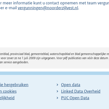
r meer informatie kunt u contact opnemen met team vergu
e
per e-mail
vergunningen@noorderzijlvest.nl
.
:
2
9
8
b
atenblad, provinciaal blad, gemeenteblad, waterschapsblad en blad gemeenschappelijke 
 zover ze na 1 juli 2009 zijn uitgegeven. Voor pdf-publicaties van vóór deze datum g
van service aangeboden.
ie hergebruiken
Open data
en cookies
Linked Data Overheid
lijkheid
PUC Open Data