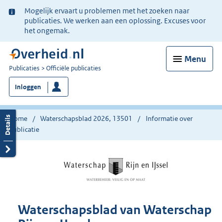
Ter
Mogelijk ervaart u problemen met het zoeken naar
informatie:
publicaties. We werken aan een oplossing. Excuses voor
het ongemak.
Menu
U
Publicaties
Officiële publicaties
bent
Inloggen
nu
hier:
Home
Waterschapsblad 2026, 13501
Informatie over
publicatie
Waterschapsblad van Waterschap