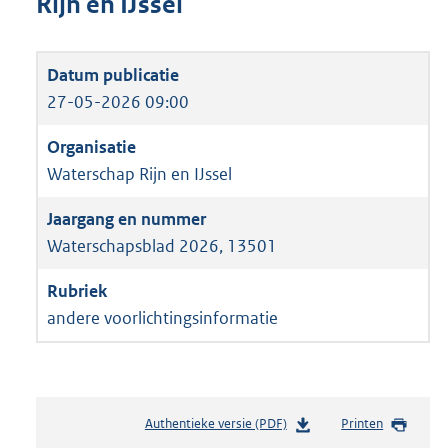
Rijn en IJssel
27-05-2026 09:00
Waterschap Rijn en IJssel
Waterschapsblad 2026, 13501
andere voorlichtingsinformatie
Authentieke versie (PDF)
b
Printen
e