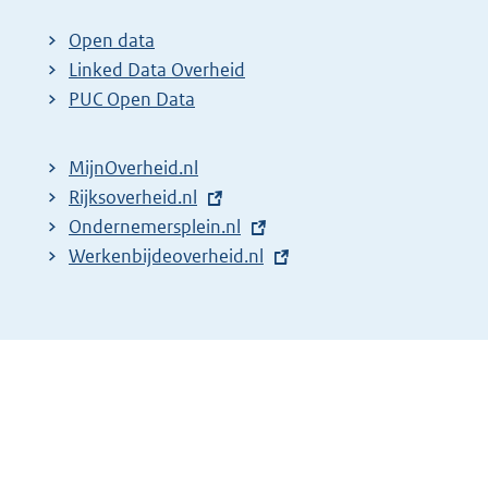
x
t
Open data
e
Linked Data Overheid
r
PUC Open Data
n
e
MijnOverheid.nl
l
E
Rijksoverheid.nl
i
x
E
Ondernemersplein.nl
n
t
x
E
Werkenbijdeoverheid.nl
k
e
t
x
:
r
e
t
n
r
e
e
n
r
l
e
n
i
l
e
n
i
l