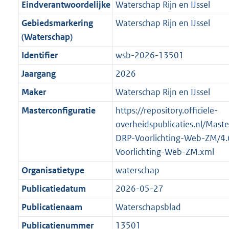
f
n
i
e
b
b
b
9
Eindverantwoordelijke
Waterschap Rijn en IJssel
o
r
o
f
n
i
K
Gebiedsmarkering
Waterschap Rijn en IJssel
o
o
r
o
f
n
b
(Waterschap)
t
o
m
r
o
f
t
t
Identifier
wsb-2026-13501
a
m
r
o
e
t
a
a
m
r
Jaargang
2026
:
e
t
a
a
m
Maker
Waterschap Rijn en IJssel
2
:
t
a
a
K
2
Masterconfiguratie
https://repository.officiele-
t
a
b
K
overheidspublicaties.nl/Mast
t
b
DRP-Voorlichting-Web-ZM/4
Voorlichting-Web-ZM.xml
Organisatietype
waterschap
Publicatiedatum
2026-05-27
Publicatienaam
Waterschapsblad
Publicatienummer
13501