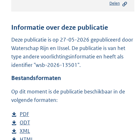
Delen
s
t
a
n
Informatie over deze publicatie
d
s
Deze publicatie is op 27-05-2026 gepubliceerd door
g
Waterschap Rijn en IJssel. De publicatie is van het
r
type andere voorlichtingsinformatie en heeft als
o
identifier "wsb-2026-13501".
o
t
Bestandsformaten
t
e
Op dit moment is de publicatie beschikbaar in de
:
2
volgende formaten:
1
6
D
PDF
b
K
o
D
ODT
e
b
b
w
o
D
XML
s
e
b
n
w
o
D
HTML
t
s
e
b