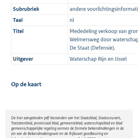
Subrubriek
andere voorlichtingsinformat
Taal
nl
Titel
Mededeling verkoop van gro
Welmersweg door waterschap R
De Staat (Defensie).
Uitgever
Waterschap Rijn en IJssel
Op de kaart
Disclaimer
De hier aangeboden pdf-bestanden van het Staatsblad, Staatscourant,
Tractatenblad, provinciaal blad, gemeenteblad, waterschapsblad en blad
gemeenschappelijke regeling vormen de formele bekendmakingen in de
zin van de Bekendmakingswet en de Rijkswet goedkeuring en