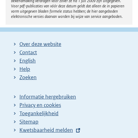
bekendmaking verdragen voor zover ze na 1 juli 2009 zijn uitgegeven.
Voor pdf-publicaties van vóór deze datum geldt dat alleen de in papieren
vorm uitgegeven bladen formele status hebben; de hier aangeboden
elektronische versies daarvan worden bij wijze van service aangeboden.
Over deze website
Contact
English
Help
Zoeken
Informatie hergebruiken
Privacy en cookies
Toegankelijkheid
Sitemap
E
Kwetsbaarheid melden