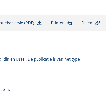
ntieke versie (PDF)
b
Printen
Delen
e
s
t
a
n
ijn en IJssel. De publicatie is van het type
d
.
s
g
r
maten:
o
o
t
t