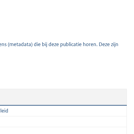
e
:
2
0
9
s (metadata) die bij deze publicatie horen. Deze zijn
K
b
leid