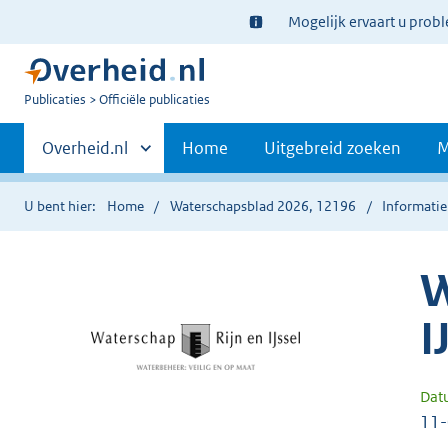
Ter
Mogelijk ervaart u prob
informatie:
U
Publicaties
Officiële publicaties
bent
Primaire
nu
Andere
Overheid.nl
Home
Uitgebreid zoeken
M
hier:
sites
navigatie
binnen
U bent hier:
Home
Waterschapsblad 2026, 12196
Informatie
W
I
Dat
11-