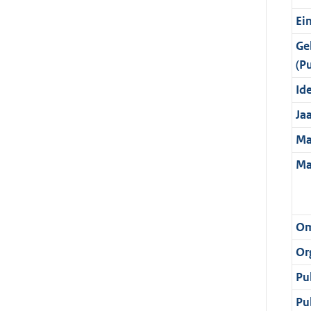
Ei
Ge
(P
Ide
Ja
Ma
Ma
Om
Or
Pu
Pu