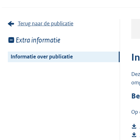
Terug naar de publicatie
Toon
Extra informatie
meer
van:
I
Informatie over publicatie
Dez
omg
Be
Op 