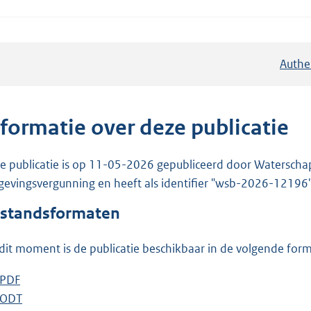
Authe
nformatie over deze publicatie
e publicatie is op 11-05-2026 gepubliceerd door Waterschap R
evingsvergunning en heeft als identifier "wsb-2026-12196"
standsformaten
dit moment is de publicatie beschikbaar in de volgende for
D
PDF
b
o
D
ODT
e
b