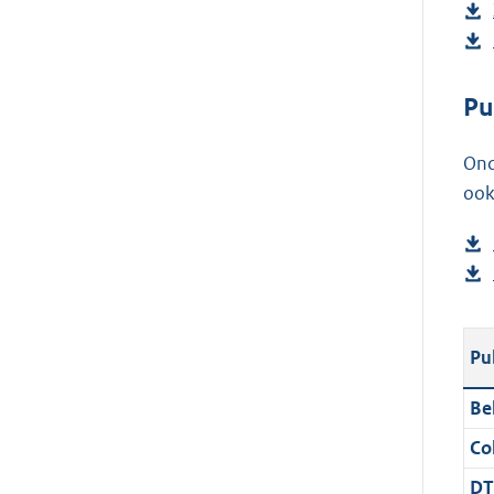
Pu
Ond
ook
Pu
Be
Col
DT