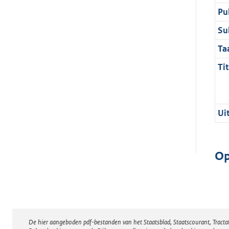
Pu
Su
Ta
Tit
Ui
Op
De hier aangeboden pdf-bestanden van het Staatsblad, Staatscourant, Tract
Disclaimer