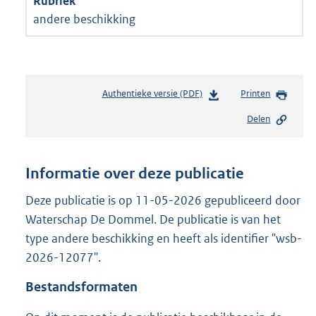
andere beschikking
Authentieke versie (PDF)
b
Printen
e
Delen
s
t
a
n
Informatie over deze publicatie
d
s
Deze publicatie is op 11-05-2026 gepubliceerd door
g
Waterschap De Dommel. De publicatie is van het
r
type andere beschikking en heeft als identifier "wsb-
o
2026-12077".
o
t
Bestandsformaten
t
e
: