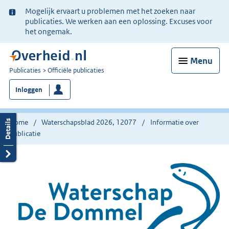
Ter
Mogelijk ervaart u problemen met het zoeken naar
informatie:
publicaties. We werken aan een oplossing. Excuses voor
het ongemak.
Menu
U
Publicaties
Officiële publicaties
bent
Inloggen
nu
hier:
Home
Waterschapsblad 2026, 12077
Informatie over
publicatie