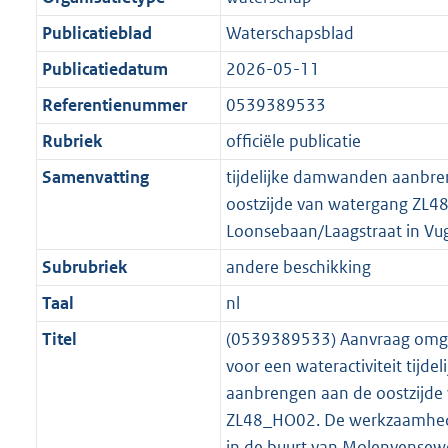
Publicatieblad
Waterschapsblad
Publicatiedatum
2026-05-11
Referentienummer
0539389533
Rubriek
officiële publicatie
Samenvatting
tijdelijke damwanden aanbre
oostzijde van watergang ZL
Loonsebaan/Laagstraat in Vu
Subrubriek
andere beschikking
Taal
nl
Titel
(0539389533) Aanvraag omg
voor een wateractiviteit tijd
aanbrengen aan de oostzijde
ZL48_HO02. De werkzaamhed
in de buurt van Molenvensew