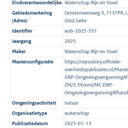
f
n
i
e
b
b
b
7
Eindverantwoordelijke
Waterschap Rijn en IJssel
o
r
o
f
n
i
K
Gebiedsmarkering
Oostermeenweg 3, 7137PA, L
o
o
r
o
f
n
b
(Adres)
Oost Gelre
t
o
m
r
o
f
t
t
Identifier
wsb-2025-551
a
m
r
o
e
t
a
a
m
r
Jaargang
2025
:
e
t
a
a
m
Maker
Waterschap Rijn en IJssel
3
:
t
a
a
K
2
Masterconfiguratie
https://repository.officiele-
t
a
b
K
overheidspublicaties.nl/Mast
t
b
DRP-OmgevingsvergunningAf
ZM/3.34/xml/MC-DRP-
OmgevingsvergunningAfhand
Omgevingsactiviteit
natuur
Organisatietype
waterschap
Publicatiedatum
2025-01-13