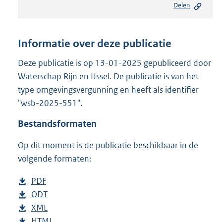
Delen
s
t
a
n
Informatie over deze publicatie
d
s
Deze publicatie is op 13-01-2025 gepubliceerd door
g
Waterschap Rijn en IJssel. De publicatie is van het
r
type omgevingsvergunning en heeft als identifier
o
"wsb-2025-551".
o
t
Bestandsformaten
t
e
Op dit moment is de publicatie beschikbaar in de
:
2
volgende formaten:
1
0
D
PDF
b
K
o
D
ODT
e
b
b
w
o
D
XML
s
e
b
n
w
o
D
HTML
t
s
e
b