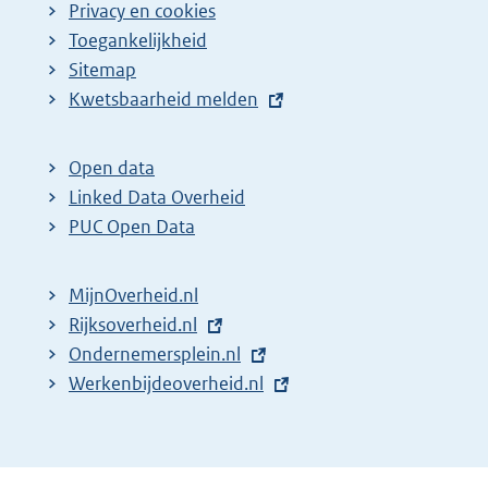
Privacy en cookies
Toegankelijkheid
Sitemap
E
Kwetsbaarheid melden
x
t
Open data
e
Linked Data Overheid
r
PUC Open Data
n
e
MijnOverheid.nl
l
E
Rijksoverheid.nl
i
x
E
Ondernemersplein.nl
n
t
x
E
Werkenbijdeoverheid.nl
k
e
t
x
:
r
e
t
n
r
e