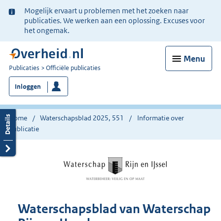
Ter
Mogelijk ervaart u problemen met het zoeken naar
informatie:
publicaties. We werken aan een oplossing. Excuses voor
het ongemak.
Menu
U
Publicaties
Officiële publicaties
bent
Inloggen
nu
hier:
Home
Waterschapsblad 2025, 551
Informatie over
publicatie
Waterschapsblad van Waterschap