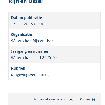
Rijn en IJssel
13-01-2025 09:00
Waterschap Rijn en IJssel
Waterschapsblad 2025, 551
omgevingsvergunning
Authentieke versie (PDF)
b
Printen
e