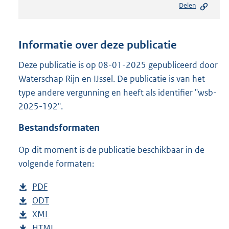
Delen
s
t
a
n
Informatie over deze publicatie
d
s
Deze publicatie is op 08-01-2025 gepubliceerd door
g
Waterschap Rijn en IJssel. De publicatie is van het
r
type andere vergunning en heeft als identifier "wsb-
o
2025-192".
o
t
Bestandsformaten
t
e
Op dit moment is de publicatie beschikbaar in de
:
2
volgende formaten:
0
5
D
PDF
b
K
o
D
ODT
e
b
b
w
o
D
XML
s
e
b
n
w
o
D
HTML
t
s
e
b