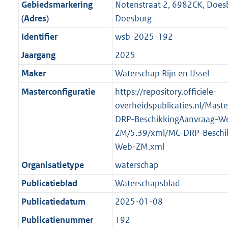
f
n
i
e
b
b
b
5
Gebiedsmarkering
Notenstraat 2, 6982CK, Doe
o
r
o
f
n
i
K
(Adres)
Doesburg
o
o
r
o
f
n
b
Identifier
wsb-2025-192
t
o
m
r
o
f
t
t
Jaargang
2025
a
m
r
o
e
t
a
a
m
r
Maker
Waterschap Rijn en IJssel
:
e
t
a
a
m
Masterconfiguratie
https://repository.officiele-
2
:
t
a
a
overheidspublicaties.nl/Mast
K
2
t
a
DRP-BeschikkingAanvraag-W
b
K
t
ZM/5.39/xml/MC-DRP-Beschi
b
Web-ZM.xml
Organisatietype
waterschap
Publicatieblad
Waterschapsblad
Publicatiedatum
2025-01-08
Publicatienummer
192