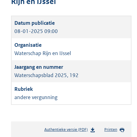
Rijn en IJssel
08-01-2025 09:00
Waterschap Rijn en IJssel
Waterschapsblad 2025, 192
andere vergunning
Authentieke versie (PDF)
b
Printen
e