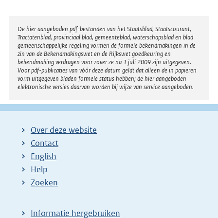
Disclaimer
De hier aangeboden pdf-bestanden van het Staatsblad, Staatscourant,
Tractatenblad, provinciaal blad, gemeenteblad, waterschapsblad en blad
gemeenschappelijke regeling vormen de formele bekendmakingen in de
zin van de Bekendmakingswet en de Rijkswet goedkeuring en
bekendmaking verdragen voor zover ze na 1 juli 2009 zijn uitgegeven.
Voor pdf-publicaties van vóór deze datum geldt dat alleen de in papieren
vorm uitgegeven bladen formele status hebben; de hier aangeboden
elektronische versies daarvan worden bij wijze van service aangeboden.
Over deze website
Contact
English
Help
Zoeken
Informatie hergebruiken