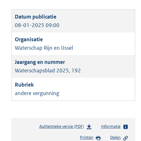
08-01-2025 09:00
Waterschap Rijn en IJssel
Waterschapsblad 2025, 192
andere vergunning
Authentieke versie (PDF)
b
Informatie
e
Printen
Delen
s