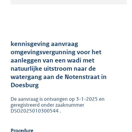
t
a
n
d
s
g
r
kennisgeving aanvraag
o
omgevingsvergunning voor het
o
aanleggen van een wadi met
t
t
natuurlijke uitstroom naar de
e
watergang aan de Notenstraat in
:
Doesburg
2
0
5
De aanvraag is ontvangen op 3-1-2025 en
K
geregistreerd onder zaaknummer
b
DSO2025010300544 .
Procedure