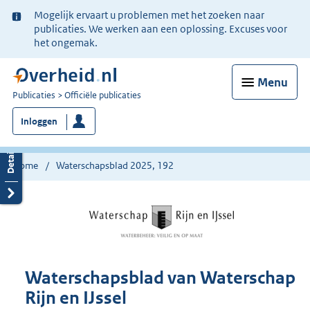
Ter
Mogelijk ervaart u problemen met het zoeken naar
informatie:
publicaties. We werken aan een oplossing. Excuses voor
het ongemak.
Menu
U
Publicaties
Officiële publicaties
bent
Inloggen
nu
hier:
Home
Waterschapsblad 2025, 192
Waterschapsblad van Waterschap
Rijn en IJssel