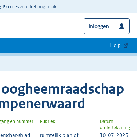
g. Excuses voor het ongemak.
Inloggen
Help
 Hoogheemraadschap
rimpenerwaard
rgang en nummer
Rubriek
Datum
ondertekening
erschapsblad
ruimtelijk plan of
10-07-2025