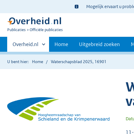
Ter
Mogelijk ervaart u prob
informatie:
U
Publicaties
Officiële publicaties
bent
Primaire
nu
Andere
Overheid.nl
Home
Uitgebreid zoeken
M
hier:
sites
navigatie
binnen
U bent hier:
Home
Waterschapsblad 2025, 16901
W
v
Dat
11-