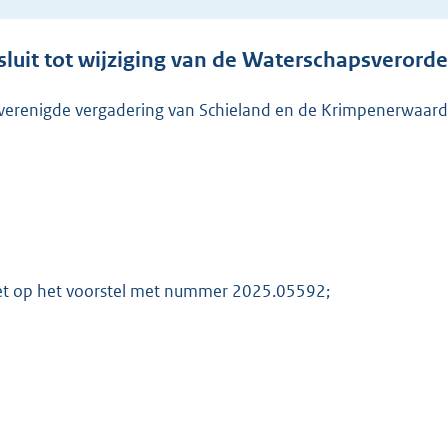
t
t
sluit tot wijziging van de Waterschapsverord
e
:
verenigde vergadering van Schieland en de Krimpenerwaard
1
,
1
M
b
et op het voorstel met nummer 2025.05592;