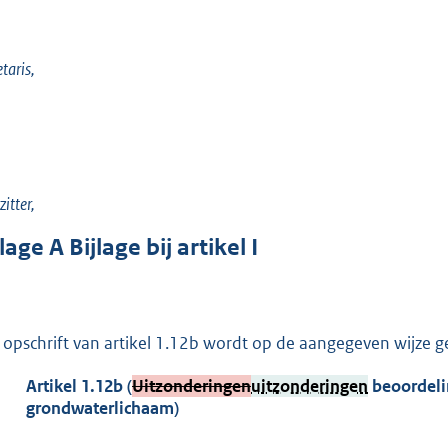
etaris,
zitter,
jlage
A
Bijlage bij artikel I
 opschrift van artikel 1.12b wordt op de aangegeven wijze ge
Artikel
1.12b
(
Uitzonderingen
uitzonderingen
beoordeli
grondwaterlichaam)