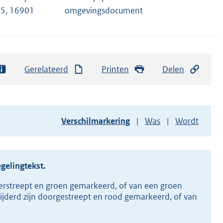
5, 16901
omgevingsdocument
Gerelateerd
Printen
Delen
Toon
Verschilmarkering
Was
Wordt
versie
van
document
egelingtekst.
erstreept en groen gemarkeerd, of van een groen
ijderd zijn doorgestreept en rood gemarkeerd, of van