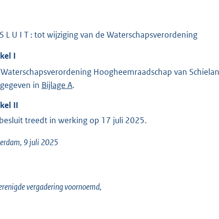
 S L U I T : tot wijziging van de Waterschapsverordening
ikel
I
'Waterschapsverordening Hoogheemraadschap van Schieland
gegeven in
Bijlage A
.
ikel
II
 besluit treedt in werking op 17 juli 2025.
erdam, 9 juli 2025
erenigde vergadering voornoemd,