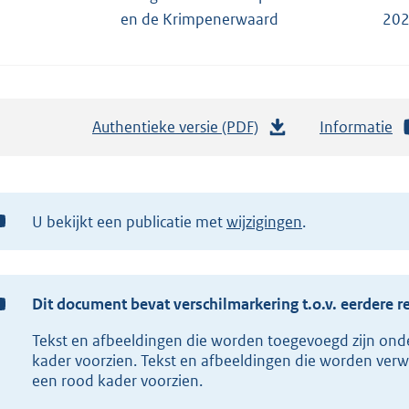
en de Krimpenerwaard
202
Authentieke versie (PDF)
b
Informatie
e
s
t
U bekijkt een publicatie met
wijzigingen
a
n
d
s
Dit document bevat verschilmarkering t.o.v. eerdere r
g
Tekst en afbeeldingen die worden toegevoegd zijn ond
r
kader voorzien. Tekst en afbeeldingen die worden verw
o
een rood kader voorzien.
o