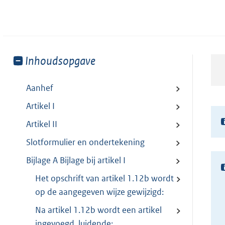
Toon
Inhoudsopgave
meer
van:
Aanhef
Artikel I
Artikel II
Slotformulier en ondertekening
Bijlage A Bijlage bij artikel I
Het opschrift van artikel 1.12b wordt
op de aangegeven wijze gewijzigd:
Na artikel 1.12b wordt een artikel
ingevoegd, luidende: