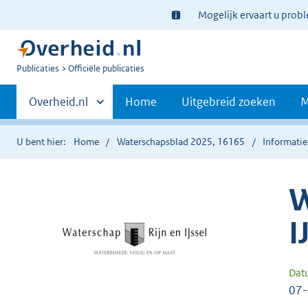
Ter
Mogelijk ervaart u prob
informatie:
U
Publicaties
Officiële publicaties
bent
Primaire
nu
Andere
Overheid.nl
Home
Uitgebreid zoeken
M
hier:
sites
navigatie
binnen
U bent hier:
Home
Waterschapsblad 2025, 16165
Informatie
W
I
Dat
07-