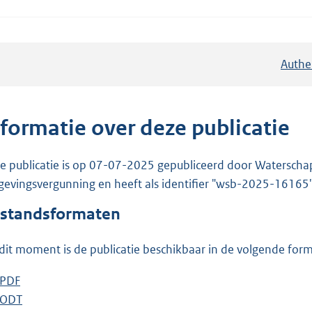
Authe
nformatie over deze publicatie
e publicatie is op 07-07-2025 gepubliceerd door Waterschap R
evingsvergunning en heeft als identifier "wsb-2025-16165"
standsformaten
dit moment is de publicatie beschikbaar in de volgende for
D
PDF
b
o
D
ODT
e
b