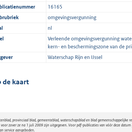
blicatienummer
16165
brubriek
omgevingsvergunning
al
nl
el
Verleende omgevingsvergunning watera
kern- en beschermingszone van de pri
tgever
Waterschap Rijn en IJssel
 de kaart
atenblad, provinciaal blad, gemeenteblad, waterschapsblad en blad gemeenschappelijke 
 zover ze na 1 juli 2009 zijn uitgegeven. Voor pdf-publicaties van vóór deze datum g
van service aangeboden.