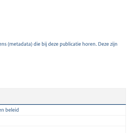
e
:
2
0
9
s (metadata) die bij deze publicatie horen. Deze zijn
K
b
en beleid