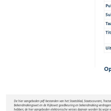
Pu
Su
Ta
Tit
Ui
Op
De hier aangeboden pdf-bestanden van het Staatsblad, Staatscourant, Tract
Disclaimer
Bekendmakingswet en de Rijkswet goedkeuring en bekendmaking verdragen voor
hebben; de hier aangeboden elektronische versies daarvan worden bij wijze 