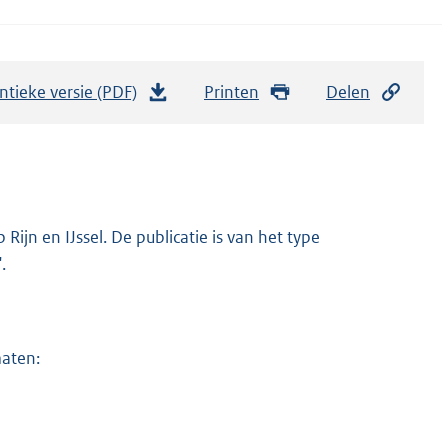
ntieke versie (PDF)
b
Printen
Delen
e
s
t
a
n
ijn en IJssel. De publicatie is van het type
d
.
s
g
r
maten:
o
o
t
t