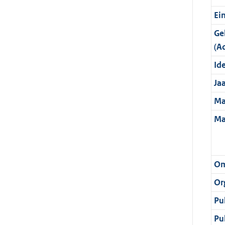
Ei
Ge
(A
Ide
Ja
Ma
Ma
Om
Or
Pu
Pu