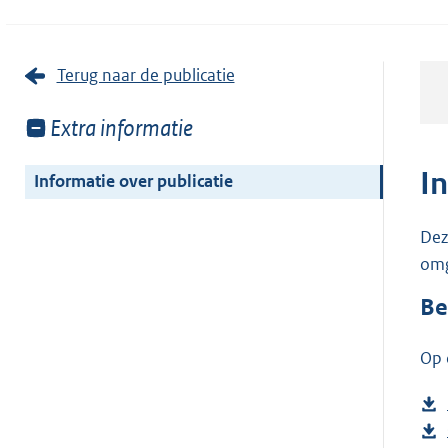
Terug naar de publicatie
Toon
Extra informatie
meer
van:
I
Informatie over publicatie
Dez
omg
Be
Op 