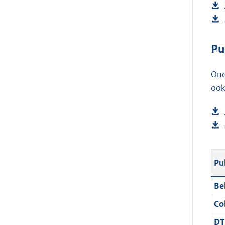
Pu
Ond
ook
Pu
Be
Col
DT