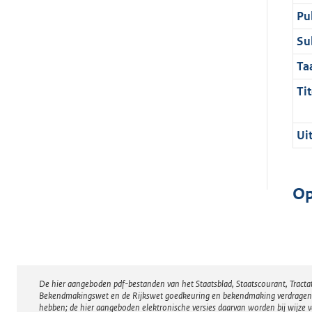
Pu
Su
Ta
Tit
Ui
Op
De hier aangeboden pdf-bestanden van het Staatsblad, Staatscourant, Tract
Disclaimer
Bekendmakingswet en de Rijkswet goedkeuring en bekendmaking verdragen voor
hebben; de hier aangeboden elektronische versies daarvan worden bij wijze 