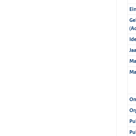
Ei
Ge
(A
Ide
Ja
Ma
Ma
Om
Or
Pu
Pu