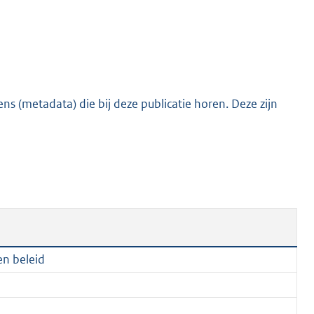
e
:
2
0
5
s (metadata) die bij deze publicatie horen. Deze zijn
K
b
en beleid