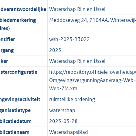
r
g
n
i
e
i
K
K
K
1
ndverantwoordelijke
Waterschap Rijn en IJssel
o
r
f
n
i
e
b
b
b
5
biedsmarkering
Meddoseweg 24, 7104AA, Winterswij
o
o
o
f
n
i
K
dres)
t
o
r
o
f
n
b
t
t
m
r
o
f
ntifier
wsb-2025-13022
e
t
a
m
r
o
argang
2025
:
e
a
a
m
r
ker
Waterschap Rijn en IJssel
2
:
t
a
a
m
K
2
t
a
a
sterconfiguratie
https://repository.officiele-overheids
b
K
t
a
OmgevingsvergunningAanvraag-Web-
b
t
Web-ZM.xml
gevingsactiviteit
ruimtelijke ordening
ganisatietype
waterschap
blicatiedatum
2025-05-28
blicatienaam
Waterschapsblad