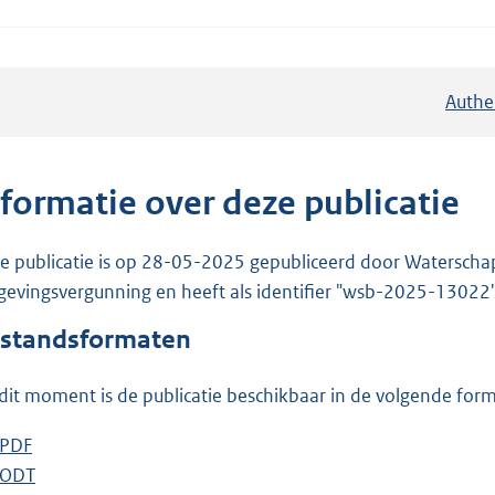
Authe
nformatie over deze publicatie
e publicatie is op 28-05-2025 gepubliceerd door Waterschap R
evingsvergunning en heeft als identifier "wsb-2025-13022"
standsformaten
dit moment is de publicatie beschikbaar in de volgende for
D
PDF
b
o
D
ODT
e
b