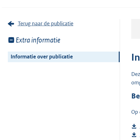
Terug naar de publicatie
Toon
Extra informatie
meer
van:
I
Informatie over publicatie
Dez
omg
Be
Op 