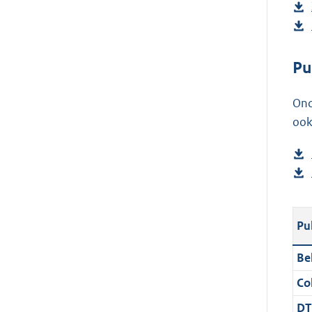
Pu
Ond
ook
Pu
Be
Col
DT