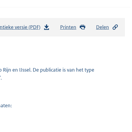
ntieke versie (PDF)
b
Printen
Delen
e
s
t
a
n
ijn en IJssel. De publicatie is van het type
d
.
s
g
r
maten:
o
o
t
t