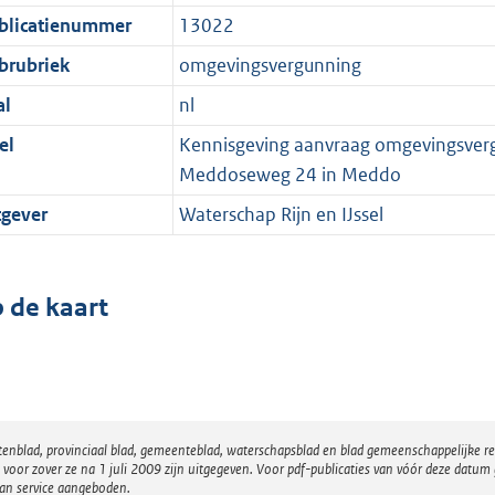
blicatienummer
13022
brubriek
omgevingsvergunning
al
nl
el
Kennisgeving aanvraag omgevingsverg
Meddoseweg 24 in Meddo
tgever
Waterschap Rijn en IJssel
 de kaart
atenblad, provinciaal blad, gemeenteblad, waterschapsblad en blad gemeenschappelijke 
 zover ze na 1 juli 2009 zijn uitgegeven. Voor pdf-publicaties van vóór deze datum g
van service aangeboden.