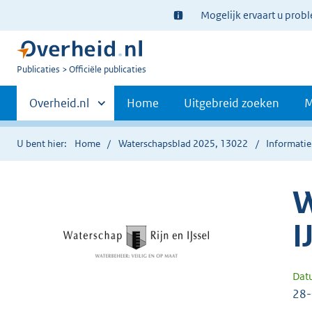
Ter
Mogelijk ervaart u prob
informatie:
U
Publicaties
Officiële publicaties
bent
Primaire
nu
Andere
Overheid.nl
Home
Uitgebreid zoeken
M
hier:
sites
navigatie
binnen
U bent hier:
Home
Waterschapsblad 2025, 13022
Informatie
W
I
Dat
28-