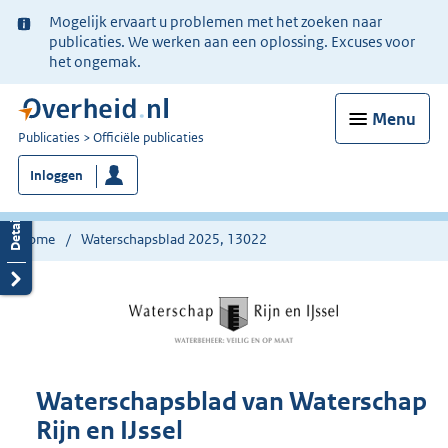
Ter
Mogelijk ervaart u problemen met het zoeken naar
informatie:
publicaties. We werken aan een oplossing. Excuses voor
het ongemak.
Menu
U
Publicaties
Officiële publicaties
bent
Inloggen
nu
hier:
Home
Waterschapsblad 2025, 13022
Waterschapsblad van Waterschap
Rijn en IJssel