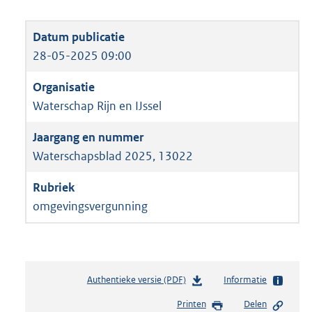
28-05-2025 09:00
Waterschap Rijn en IJssel
Waterschapsblad 2025, 13022
omgevingsvergunning
Authentieke versie (PDF)
b
Informatie
e
Printen
Delen
s