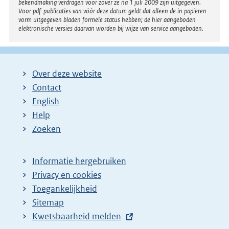
bekendmaking verdragen voor zover ze na 1 juli 2009 zijn uitgegeven.
Voor pdf-publicaties van vóór deze datum geldt dat alleen de in papieren
vorm uitgegeven bladen formele status hebben; de hier aangeboden
elektronische versies daarvan worden bij wijze van service aangeboden.
Over deze website
Contact
English
Help
Zoeken
Informatie hergebruiken
Privacy en cookies
Toegankelijkheid
Sitemap
E
Kwetsbaarheid melden