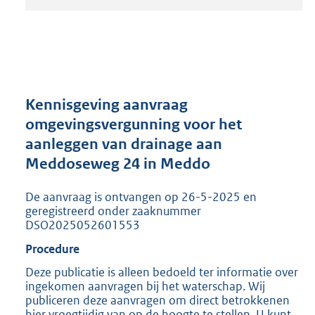
t
a
n
d
s
g
r
Kennisgeving aanvraag
o
omgevingsvergunning voor het
o
aanleggen van drainage aan
t
t
Meddoseweg 24 in Meddo
e
:
De aanvraag is ontvangen op 26-5-2025 en
2
geregistreerd onder zaaknummer
0
DSO2025052601553
5
Procedure
K
b
Deze publicatie is alleen bedoeld ter informatie over
ingekomen aanvragen bij het waterschap. Wij
publiceren deze aanvragen om direct betrokkenen
hier vroegtijdig van op de hoogte te stellen. U kunt