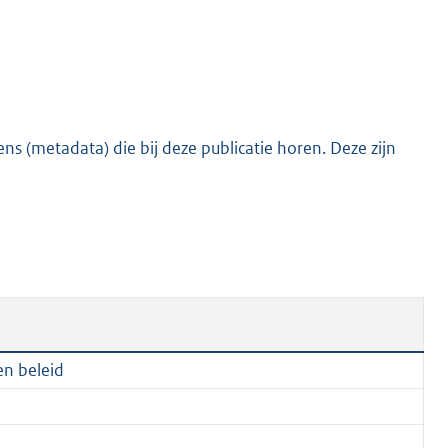
e
:
2
0
9
s (metadata) die bij deze publicatie horen. Deze zijn
K
b
en beleid