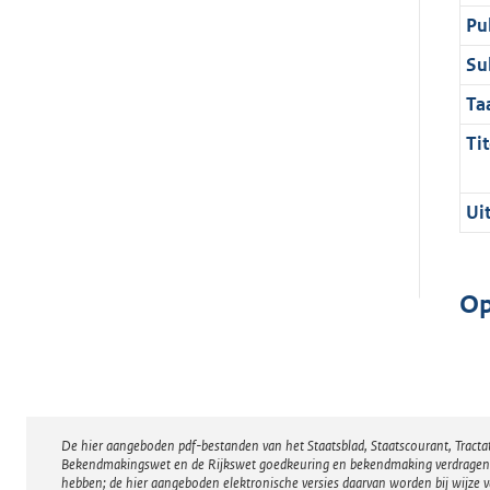
Pu
Su
Ta
Tit
Ui
Op
De hier aangeboden pdf-bestanden van het Staatsblad, Staatscourant, Tract
Disclaimer
Bekendmakingswet en de Rijkswet goedkeuring en bekendmaking verdragen voor
hebben; de hier aangeboden elektronische versies daarvan worden bij wijze 