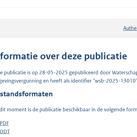
Authe
nformatie over deze publicatie
e publicatie is op 28-05-2025 gepubliceerd door Waterschap R
evingsvergunning en heeft als identifier "wsb-2025-13010"
standsformaten
dit moment is de publicatie beschikbaar in de volgende for
D
PDF
b
o
D
ODT
e
b