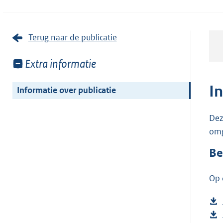
Terug naar de publicatie
Toon
Extra informatie
meer
van:
I
Informatie over publicatie
Dez
omg
Be
Op 