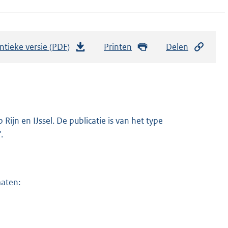
ntieke versie (PDF)
b
Printen
Delen
e
s
t
a
n
ijn en IJssel. De publicatie is van het type
d
.
s
g
r
maten:
o
o
t
t