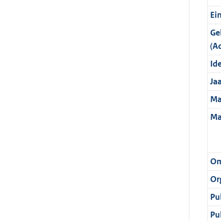
Ei
Ge
(A
Ide
Ja
Ma
Ma
Om
Or
Pu
Pu