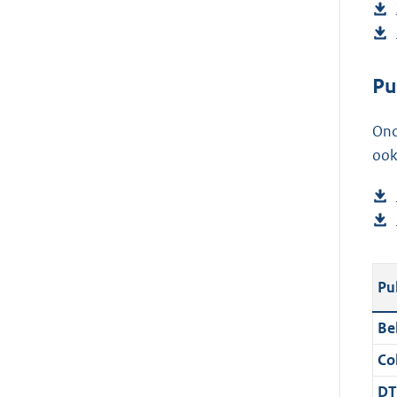
Pu
Ond
ook
Pu
Be
Col
DT