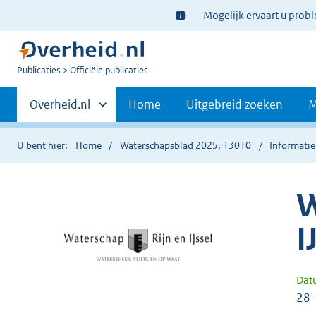
Ter
Mogelijk ervaart u prob
informatie:
U
Publicaties
Officiële publicaties
bent
Primaire
nu
Andere
Overheid.nl
Home
Uitgebreid zoeken
M
hier:
sites
navigatie
binnen
U bent hier:
Home
Waterschapsblad 2025, 13010
Informatie
W
I
Dat
28-