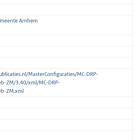
emeente Arnhem
publicaties.nl/MasterConfiguraties/MC-DRP-
eb-ZM/3.40/xml/MC-DRP-
eb-ZM.xml