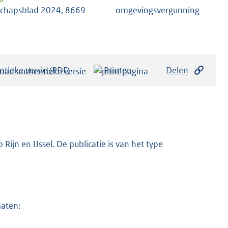
chapsblad 2024, 8669
omgevingsvergunning
ntieke versie (PDF)
b
Printen
Delen
e
s
t
a
n
ijn en IJssel. De publicatie is van het type
d
s
g
r
maten:
o
o