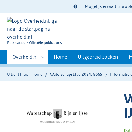
Ter
Mogelijk ervaart u prob
informatie:
U
Publicaties
Officiële publicaties
bent
Primaire
nu
Andere
Overheid.nl
Home
Uitgebreid zoeken
M
hier:
sites
navigatie
binnen
U bent hier:
Home
Waterschapsblad 2024, 8669
Informatie o
W
I
Dat