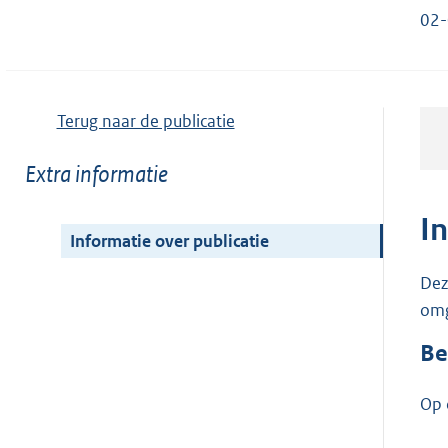
02-
Terug naar de publicatie
Toon
Extra informatie
meer
van:
I
Informatie over publicatie
Dez
omg
Be
Op 