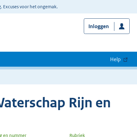
g. Excuses voor het ongemak.
Inloggen
Help
aterschap Rijn en
ng en nummer
Rubriek