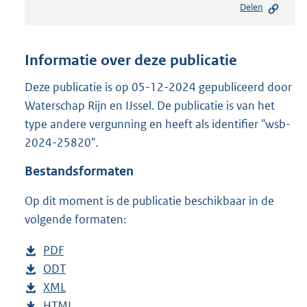
Delen
s
t
a
n
Informatie over deze publicatie
d
s
Deze publicatie is op 05-12-2024 gepubliceerd door
g
Waterschap Rijn en IJssel. De publicatie is van het
r
type andere vergunning en heeft als identifier "wsb-
o
2024-25820".
o
t
Bestandsformaten
t
e
Op dit moment is de publicatie beschikbaar in de
:
2
volgende formaten:
0
5
D
PDF
b
K
o
D
ODT
e
b
b
w
o
D
XML
s
e
b
n
w
o
D
HTML
t
s
e
b