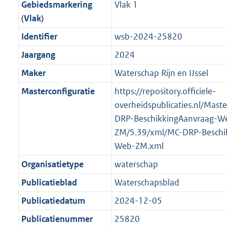
f
n
i
e
b
b
b
5
Gebiedsmarkering
Vlak 1
o
r
o
f
n
i
K
(Vlak)
o
o
r
o
f
n
b
Identifier
wsb-2024-25820
t
o
m
r
o
f
t
t
Jaargang
2024
a
m
r
o
e
t
a
a
m
r
Maker
Waterschap Rijn en IJssel
:
e
t
a
a
m
Masterconfiguratie
https://repository.officiele-
2
:
t
a
a
overheidspublicaties.nl/Mast
K
2
t
a
DRP-BeschikkingAanvraag-W
b
K
t
ZM/5.39/xml/MC-DRP-Beschi
b
Web-ZM.xml
Organisatietype
waterschap
Publicatieblad
Waterschapsblad
Publicatiedatum
2024-12-05
Publicatienummer
25820