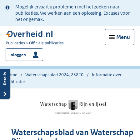
Ter
Mogelijk ervaart u problemen met het zoeken naar
informatie:
publicaties. We werken aan een oplossing. Excuses voor
het ongemak.
Menu
U
Publicaties
Officiële publicaties
bent
Inloggen
nu
hier:
Home
Waterschapsblad 2024, 25820
Informatie over
publicatie
Waterschapsblad van Waterschap