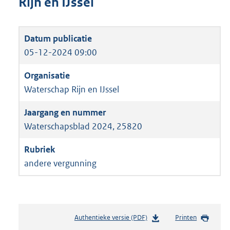
Rijn en IJssel
05-12-2024 09:00
Waterschap Rijn en IJssel
Waterschapsblad 2024, 25820
andere vergunning
Authentieke versie (PDF)
b
Printen
e