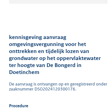
t
a
n
d
s
g
r
kennisgeving aanvraag
o
omgevingsvergunning voor het
o
onttrekken en tijdelijk lozen van
t
t
grondwater op het oppervlaktewater
e
ter hoogte van De Bongerd in
:
Doetinchem
2
0
5
De aanvraag is ontvangen op en geregistreerd onder
K
zaaknummer DSO2024120300176.
b
Procedure