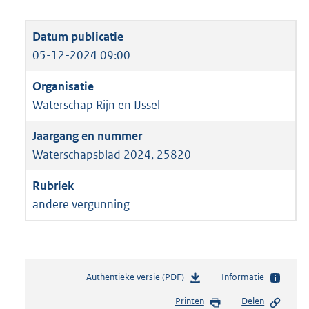
05-12-2024 09:00
Waterschap Rijn en IJssel
Waterschapsblad 2024, 25820
andere vergunning
Authentieke versie (PDF)
b
Informatie
e
Printen
Delen
s