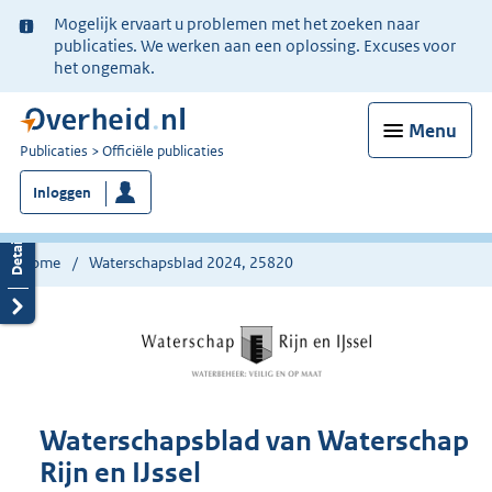
Ter
Mogelijk ervaart u problemen met het zoeken naar
informatie:
publicaties. We werken aan een oplossing. Excuses voor
het ongemak.
Menu
U
Publicaties
Officiële publicaties
bent
Inloggen
nu
hier:
Home
Waterschapsblad 2024, 25820
Waterschapsblad van Waterschap
Rijn en IJssel