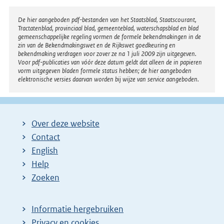
Disclaimer
De hier aangeboden pdf-bestanden van het Staatsblad, Staatscourant,
Tractatenblad, provinciaal blad, gemeenteblad, waterschapsblad en blad
gemeenschappelijke regeling vormen de formele bekendmakingen in de
zin van de Bekendmakingswet en de Rijkswet goedkeuring en
bekendmaking verdragen voor zover ze na 1 juli 2009 zijn uitgegeven.
Voor pdf-publicaties van vóór deze datum geldt dat alleen de in papieren
vorm uitgegeven bladen formele status hebben; de hier aangeboden
elektronische versies daarvan worden bij wijze van service aangeboden.
Over deze website
Contact
English
Help
Zoeken
Informatie hergebruiken
Privacy en cookies