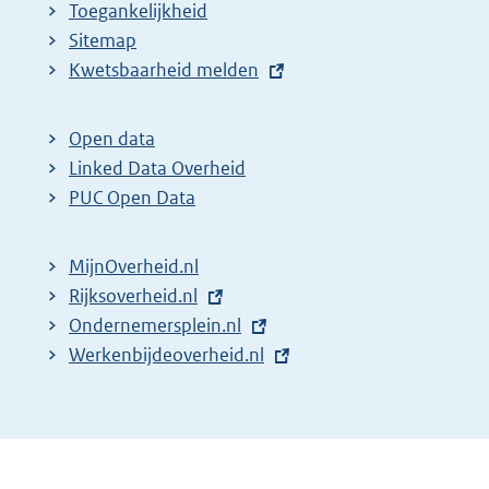
Toegankelijkheid
Sitemap
E
Kwetsbaarheid melden
x
t
Open data
e
Linked Data Overheid
r
PUC Open Data
n
e
MijnOverheid.nl
l
E
Rijksoverheid.nl
i
x
E
Ondernemersplein.nl
n
t
x
E
Werkenbijdeoverheid.nl
k
e
t
x
:
r
e
t
n
r
e
e
n
r