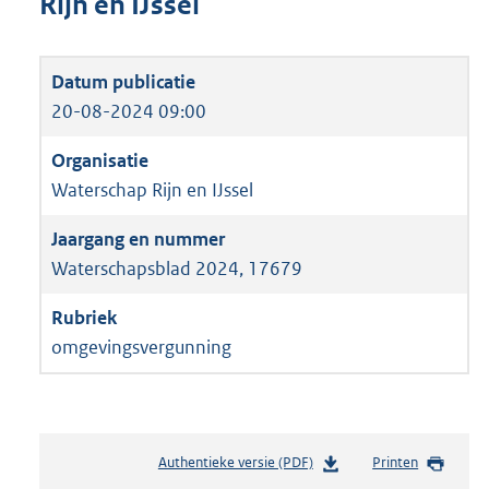
Rijn en IJssel
20-08-2024 09:00
Waterschap Rijn en IJssel
Waterschapsblad 2024, 17679
omgevingsvergunning
Authentieke versie (PDF)
b
Printen
e