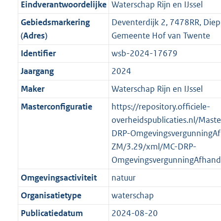
f
n
i
e
b
b
b
7
Eindverantwoordelijke
Waterschap Rijn en IJssel
o
r
o
f
n
i
K
Gebiedsmarkering
Deventerdijk 2, 7478RR, Die
o
o
r
o
f
n
b
(Adres)
Gemeente Hof van Twente
t
o
m
r
o
f
t
t
Identifier
wsb-2024-17679
a
m
r
o
e
t
a
a
m
r
Jaargang
2024
:
e
t
a
a
m
Maker
Waterschap Rijn en IJssel
2
:
t
a
a
K
2
Masterconfiguratie
https://repository.officiele-
t
a
b
K
overheidspublicaties.nl/Mast
t
b
DRP-OmgevingsvergunningAf
ZM/3.29/xml/MC-DRP-
OmgevingsvergunningAfhand
Omgevingsactiviteit
natuur
Organisatietype
waterschap
Publicatiedatum
2024-08-20