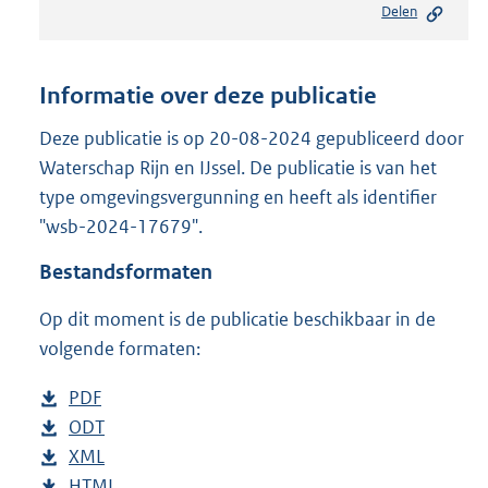
Delen
s
t
a
n
Informatie over deze publicatie
d
s
Deze publicatie is op 20-08-2024 gepubliceerd door
g
Waterschap Rijn en IJssel. De publicatie is van het
r
type omgevingsvergunning en heeft als identifier
o
"wsb-2024-17679".
o
t
Bestandsformaten
t
e
Op dit moment is de publicatie beschikbaar in de
:
2
volgende formaten:
1
0
D
PDF
b
K
o
D
ODT
e
b
b
w
o
D
XML
s
e
b
n
w
o
D
HTML
t
s
e
b