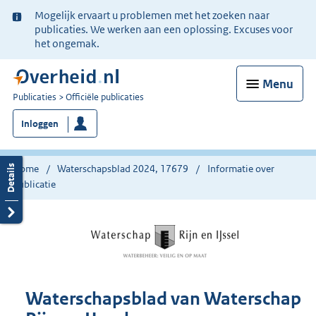
Ter
Mogelijk ervaart u problemen met het zoeken naar
informatie:
publicaties. We werken aan een oplossing. Excuses voor
het ongemak.
Menu
U
Publicaties
Officiële publicaties
bent
Inloggen
nu
hier:
Home
Waterschapsblad 2024, 17679
Informatie over
publicatie
Waterschapsblad van Waterschap