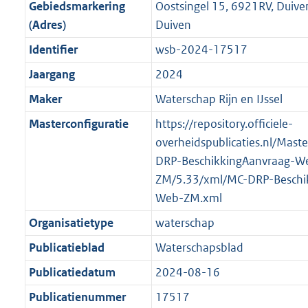
f
n
i
e
b
b
b
5
Gebiedsmarkering
Oostsingel 15, 6921RV, Duiv
o
r
o
f
n
i
K
(Adres)
Duiven
o
o
r
o
f
n
b
Identifier
wsb-2024-17517
t
o
m
r
o
f
t
t
Jaargang
2024
a
m
r
o
e
t
a
a
m
r
Maker
Waterschap Rijn en IJssel
:
e
t
a
a
m
Masterconfiguratie
https://repository.officiele-
2
:
t
a
a
overheidspublicaties.nl/Mast
K
2
t
a
DRP-BeschikkingAanvraag-W
b
K
t
ZM/5.33/xml/MC-DRP-Beschi
b
Web-ZM.xml
Organisatietype
waterschap
Publicatieblad
Waterschapsblad
Publicatiedatum
2024-08-16
Publicatienummer
17517