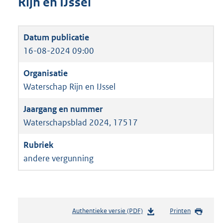
Rijn en IJssel
16-08-2024 09:00
Waterschap Rijn en IJssel
Waterschapsblad 2024, 17517
andere vergunning
Authentieke versie (PDF)
b
Printen
e