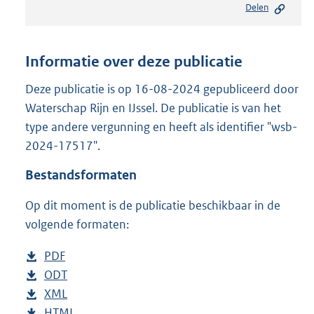
Delen
s
t
a
n
Informatie over deze publicatie
d
s
Deze publicatie is op 16-08-2024 gepubliceerd door
g
Waterschap Rijn en IJssel. De publicatie is van het
r
type andere vergunning en heeft als identifier "wsb-
o
2024-17517".
o
t
Bestandsformaten
t
e
Op dit moment is de publicatie beschikbaar in de
:
2
volgende formaten:
0
5
D
PDF
b
K
o
D
ODT
e
b
b
w
o
D
XML
s
e
b
n
w
o
D
HTML
t
s
e
b