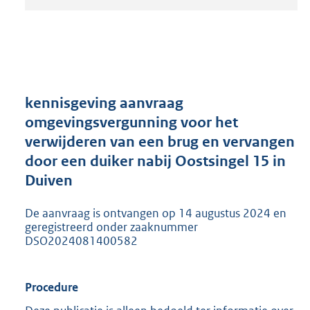
t
a
n
d
s
g
r
kennisgeving aanvraag
o
omgevingsvergunning voor het
o
verwijderen van een brug en vervangen
t
t
door een duiker nabij Oostsingel 15 in
e
Duiven
:
2
De aanvraag is ontvangen op 14 augustus 2024 en
0
geregistreerd onder zaaknummer
5
DSO2024081400582
K
b
Procedure