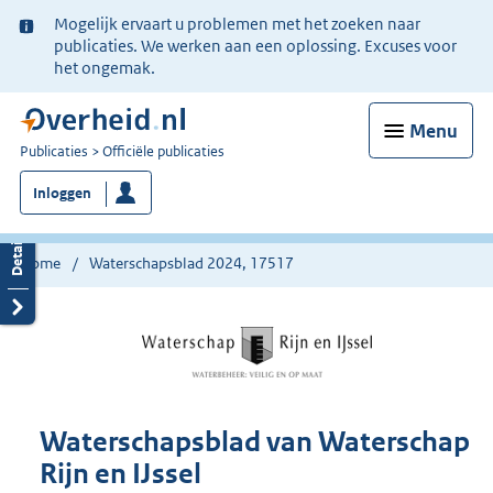
Ter
Mogelijk ervaart u problemen met het zoeken naar
informatie:
publicaties. We werken aan een oplossing. Excuses voor
het ongemak.
Menu
U
Publicaties
Officiële publicaties
bent
Inloggen
nu
hier:
Home
Waterschapsblad 2024, 17517
Waterschapsblad van Waterschap
Rijn en IJssel