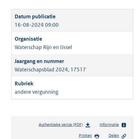
16-08-2024 09:00
Waterschap Rijn en IJssel
Waterschapsblad 2024, 17517
andere vergunning
Authentieke versie (PDF)
b
Informatie
e
Printen
Delen
s