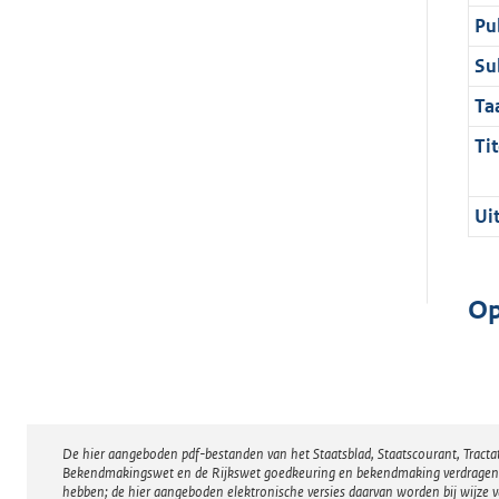
Pu
Su
Ta
Tit
Ui
Op
De hier aangeboden pdf-bestanden van het Staatsblad, Staatscourant, Tract
Disclaimer
Bekendmakingswet en de Rijkswet goedkeuring en bekendmaking verdragen voor
hebben; de hier aangeboden elektronische versies daarvan worden bij wijze 