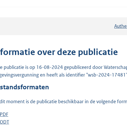
Authe
nformatie over deze publicatie
e publicatie is op 16-08-2024 gepubliceerd door Waterschap R
evingsvergunning en heeft als identifier "wsb-2024-17481"
standsformaten
dit moment is de publicatie beschikbaar in de volgende for
D
PDF
b
o
D
ODT
e
b