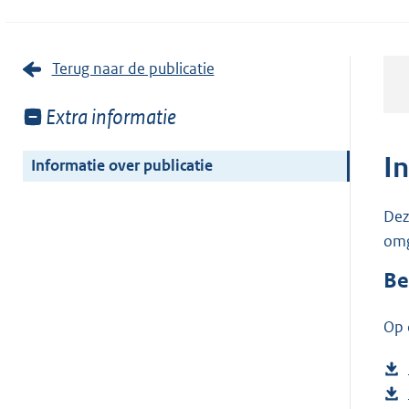
Terug naar de publicatie
Toon
Extra informatie
meer
van:
I
Informatie over publicatie
Dez
omg
Be
Op 