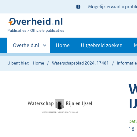
Ter
Mogelijk ervaart u prob
informatie:
U
Publicaties
Officiële publicaties
bent
Primaire
nu
Andere
Overheid.nl
Home
Uitgebreid zoeken
M
hier:
sites
navigatie
binnen
U bent hier:
Home
Waterschapsblad 2024, 17481
Informatie
W
I
Dat
16-