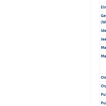
Ei
Ge
(W
Ide
Ja
Ma
Ma
Om
Or
Pu
Pu