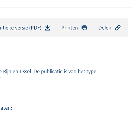
ntieke versie (PDF)
b
Printen
Delen
e
s
t
a
n
ijn en IJssel. De publicatie is van het type
d
.
s
g
r
maten:
o
o
t
t