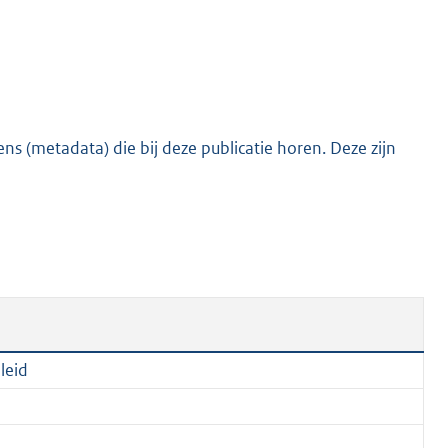
e
:
2
1
0
s (metadata) die bij deze publicatie horen. Deze zijn
K
b
leid