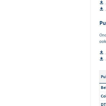
Pu
Ond
ook
Pu
Be
Col
DT