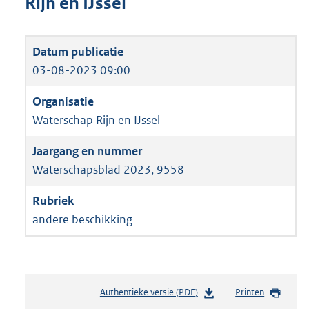
Rijn en IJssel
03-08-2023 09:00
Waterschap Rijn en IJssel
Waterschapsblad 2023, 9558
andere beschikking
Authentieke versie (PDF)
b
Printen
e