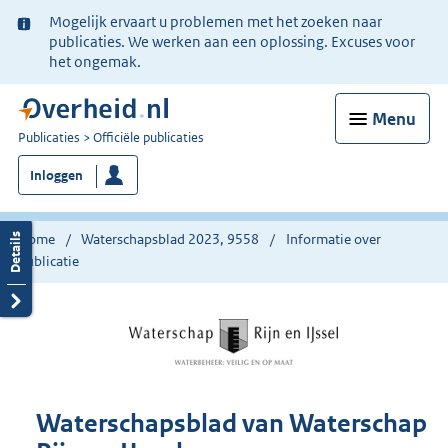
Ter
Mogelijk ervaart u problemen met het zoeken naar
informatie:
publicaties. We werken aan een oplossing. Excuses voor
het ongemak.
Menu
U
Publicaties
Officiële publicaties
bent
Inloggen
nu
hier:
Home
Waterschapsblad 2023, 9558
Informatie over
publicatie
Waterschapsblad van Waterschap