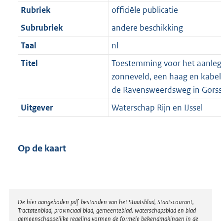
Rubriek
officiële publicatie
Subrubriek
andere beschikking
Taal
nl
Titel
Toestemming voor het aanle
zonneveld, een haag en kabel
de Ravensweerdsweg in Gorss
Uitgever
Waterschap Rijn en IJssel
Op de kaart
Disclaimer
De hier aangeboden pdf-bestanden van het Staatsblad, Staatscourant,
Tractatenblad, provinciaal blad, gemeenteblad, waterschapsblad en blad
gemeenschappelijke regeling vormen de formele bekendmakingen in de