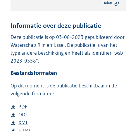
Delen
s
t
a
n
Informatie over deze publicatie
d
s
Deze publicatie is op 03-08-2023 gepubliceerd door
g
Waterschap Rijn en IJssel. De publicatie is van het
r
type andere beschikking en heeft als identifier "wsb-
o
2023-9558".
o
t
Bestandsformaten
t
e
Op dit moment is de publicatie beschikbaar in de
:
2
volgende formaten:
0
8
D
PDF
b
K
o
D
ODT
e
b
b
w
o
D
XML
s
e
b
n
w
o
D
HTML
t
s
e
b