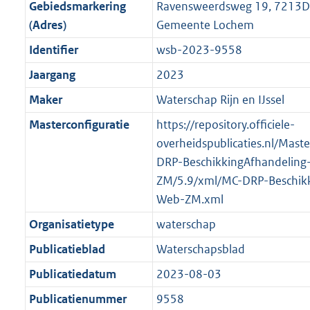
f
n
i
e
b
b
b
7
Gebiedsmarkering
Ravensweerdsweg 19, 7213DW
o
r
o
f
n
i
K
(Adres)
Gemeente Lochem
o
o
r
o
f
n
b
Identifier
wsb-2023-9558
t
o
m
r
o
f
t
t
Jaargang
2023
a
m
r
o
e
t
a
a
m
r
Maker
Waterschap Rijn en IJssel
:
e
t
a
a
m
Masterconfiguratie
https://repository.officiele-
2
:
t
a
a
overheidspublicaties.nl/Mast
K
2
t
a
DRP-BeschikkingAfhandeling
b
K
t
ZM/5.9/xml/MC-DRP-Beschikk
b
Web-ZM.xml
Organisatietype
waterschap
Publicatieblad
Waterschapsblad
Publicatiedatum
2023-08-03
Publicatienummer
9558