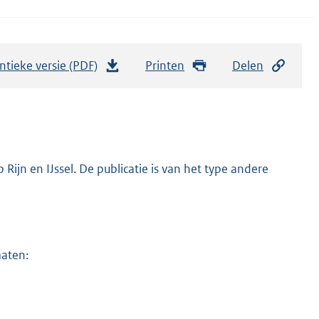
ntieke versie (PDF)
b
Printen
Delen
e
s
t
a
n
ijn en IJssel. De publicatie is van het type andere
d
s
g
r
maten:
o
o
t
t