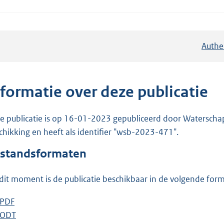
Authe
nformatie over deze publicatie
e publicatie is op 16-01-2023 gepubliceerd door Waterschap R
chikking en heeft als identifier "wsb-2023-471".
standsformaten
dit moment is de publicatie beschikbaar in de volgende for
D
PDF
b
o
D
ODT
e
b