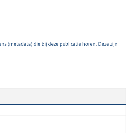
e
:
2
0
8
s (metadata) die bij deze publicatie horen. Deze zijn
K
b