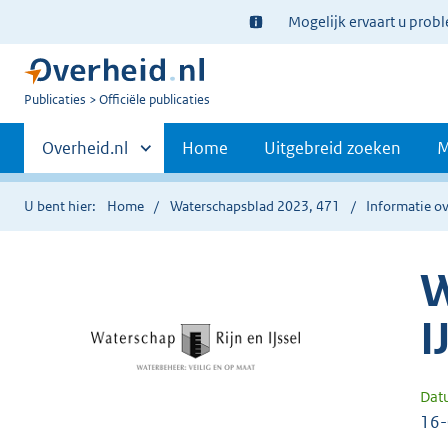
Ter
Mogelijk ervaart u prob
informatie:
U
Publicaties
Officiële publicaties
bent
Primaire
nu
Andere
Overheid.nl
Home
Uitgebreid zoeken
M
hier:
sites
navigatie
binnen
U bent hier:
Home
Waterschapsblad 2023, 471
Informatie ov
W
I
Dat
16-