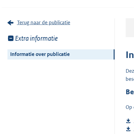
Terug naar de publicatie
Toon
Extra informatie
meer
van:
I
Informatie over publicatie
Dez
bes
Be
Op 