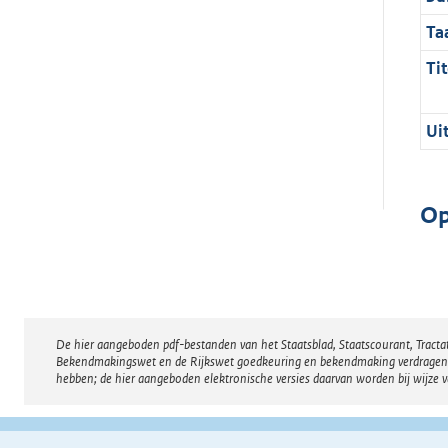
Ta
Tit
Ui
Op
De hier aangeboden pdf-bestanden van het Staatsblad, Staatscourant, Tract
Disclaimer
Bekendmakingswet en de Rijkswet goedkeuring en bekendmaking verdragen voor
hebben; de hier aangeboden elektronische versies daarvan worden bij wijze 