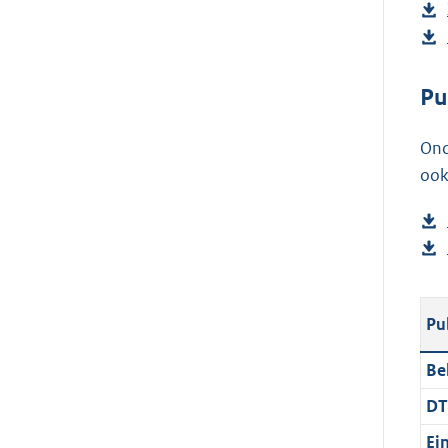
Pu
Ond
ook
Pu
Be
DT
Ei