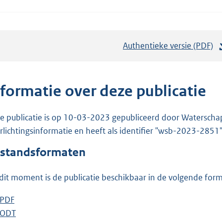
Authentieke versie (PDF)
b
e
s
t
nformatie over deze publicatie
a
n
e publicatie is op 10-03-2023 gepubliceerd door Waterschap R
d
rlichtingsinformatie en heeft als identifier "wsb-2023-2851"
s
standsformaten
g
r
dit moment is de publicatie beschikbaar in de volgende for
o
o
D
PDF
b
t
o
D
ODT
e
b
t