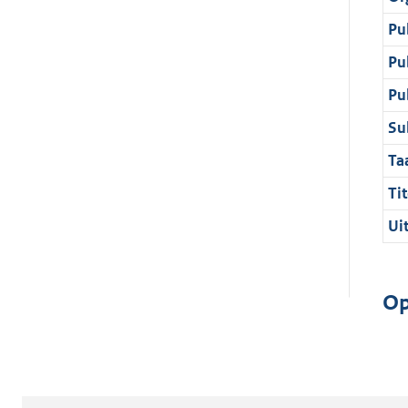
Pu
Pu
Pu
Su
Ta
Tit
Ui
Op