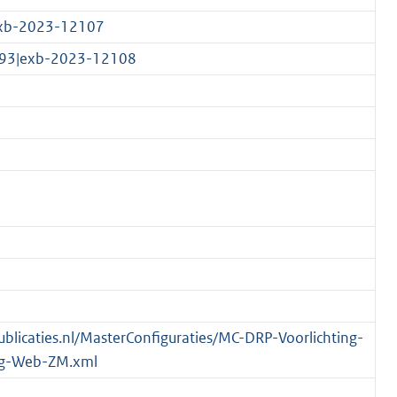
|exb-2023-12107
4193|exb-2023-12108
publicaties.nl/MasterConfiguraties/MC-DRP-Voorlichting-
ng-Web-ZM.xml