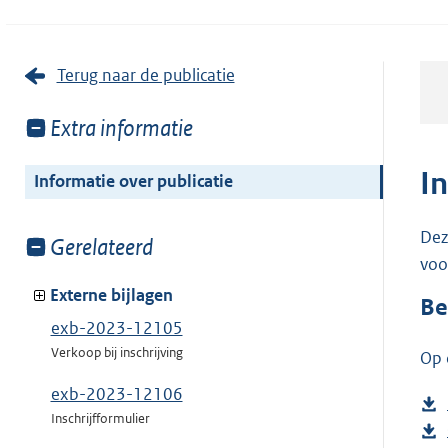
Terug naar de publicatie
Toon
Extra informatie
meer
van:
I
Informatie over publicatie
Dez
Toon
Gerelateerd
voo
meer
van:
Externe bijlagen
Be
exb-2023-12105
Verkoop bij inschrijving
Op 
exb-2023-12106
Inschrijfformulier