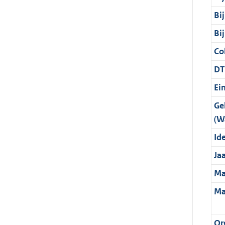
Bi
Bi
Col
DT
Ei
Ge
(W
Ide
Ja
Ma
Ma
Or