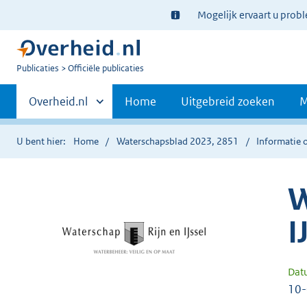
Ter
Mogelijk ervaart u prob
informatie:
U
Publicaties
Officiële publicaties
bent
Primaire
nu
Andere
Overheid.nl
Home
Uitgebreid zoeken
M
hier:
sites
navigatie
binnen
U bent hier:
Home
Waterschapsblad 2023, 2851
Informatie o
W
I
Dat
10-