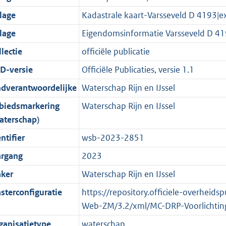
r
g
n
i
e
i
K
K
K
1
jlage
Kadastrale kaart-Varsseveld D 4193
o
r
f
n
i
e
b
b
b
5
jlage
Eigendomsinformatie Varsseveld D 
o
o
o
f
n
i
K
t
o
r
o
f
n
b
lectie
officiële publicatie
t
t
m
r
o
f
D-versie
Officiële Publicaties, versie 1.1
e
t
a
m
r
o
ndverantwoordelijke
Waterschap Rijn en IJssel
:
e
a
a
m
r
2
:
t
a
a
m
biedsmarkering
Waterschap Rijn en IJssel
K
2
t
a
a
aterschap)
b
K
t
a
ntifier
wsb-2023-2851
b
t
argang
2023
ker
Waterschap Rijn en IJssel
sterconfiguratie
https://repository.officiele-overheids
Web-ZM/3.2/xml/MC-DRP-Voorlichti
ganisatietype
waterschap