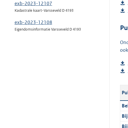
exb-2023-12107
Kadastrale kaart-Varsseveld D 4193
exb-2023-12108
Pu
Eigendomsinformatie Varsseveld D 4193
Ond
ook
Pu
Be
Bi
Bi