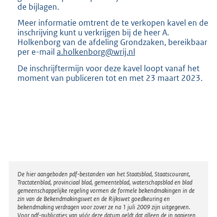
de bijlagen.
Meer informatie omtrent de te verkopen kavel en de
inschrijving kunt u verkrijgen bij de heer A.
Holkenborg van de afdeling Grondzaken, bereikbaar
per e-mail
a.holkenborg@wrij.nl
De inschrijftermijn voor deze kavel loopt vanaf het
moment van publiceren tot en met 23 maart 2023.
Disclaimer
De hier aangeboden pdf-bestanden van het Staatsblad, Staatscourant,
Tractatenblad, provinciaal blad, gemeenteblad, waterschapsblad en blad
gemeenschappelijke regeling vormen de formele bekendmakingen in de
zin van de Bekendmakingswet en de Rijkswet goedkeuring en
bekendmaking verdragen voor zover ze na 1 juli 2009 zijn uitgegeven.
Voor pdf-publicaties van vóór deze datum geldt dat alleen de in papieren