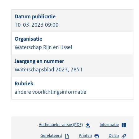
10-03-2023 09:00
Waterschap Rijn en IJssel
Waterschapsblad 2023, 2851
andere voorlichtingsinformatie
Authentieke versie (PDF)
b
Informatie
e
Gerelateerd
Printen
Delen
s