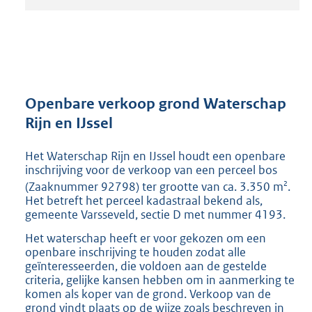
t
a
n
d
s
g
r
Openbare verkoop grond Waterschap
o
Rijn en IJssel
o
t
Het Waterschap Rijn en IJssel houdt een openbare
t
inschrijving voor de verkoop van een perceel bos
e
2
(Zaaknummer 92798) ter grootte van ca. 3.350 m
.
:
Het betreft het perceel kadastraal bekend als,
2
gemeente Varsseveld, sectie D met nummer 4193.
0
4
Het waterschap heeft er voor gekozen om een
K
openbare inschrijving te houden zodat alle
b
geïnteresseerden, die voldoen aan de gestelde
criteria, gelijke kansen hebben om in aanmerking te
komen als koper van de grond. Verkoop van de
grond vindt plaats op de wijze zoals beschreven in