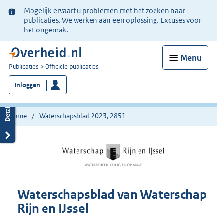
Ter
Mogelijk ervaart u problemen met het zoeken naar
informatie:
publicaties. We werken aan een oplossing. Excuses voor
het ongemak.
Menu
U
Publicaties
Officiële publicaties
bent
Inloggen
nu
hier:
Home
Waterschapsblad 2023, 2851
Waterschapsblad van Waterschap
Rijn en IJssel