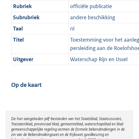
Rubriek
officiële publicatie
Subrubriek
andere beschikking
Taal
nl
Titel
Toestemming voor het aanle
persleiding aan de Roelofsho
Uitgever
Waterschap Rijn en IJssel
Op de kaart
Disclaimer
De hier aangeboden pdf-bestanden van het Staatsblad, Staatscourant,
Tractatenblad, provinciaal blad, gemeenteblad, waterschapsblad en blad
gemeenschappelijke regeling vormen de formele bekendmakingen in de
zin van de Bekendmakingswet en de Rijkswet goedkeuring en