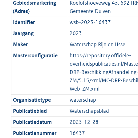
f
n
i
e
b
b
b
7
Gebiedsmarkering
Roelofshoeveweg 43, 6921RH
o
r
o
f
n
i
K
(Adres)
Gemeente Duiven
o
o
r
o
f
n
b
Identifier
wsb-2023-16437
t
o
m
r
o
f
t
t
Jaargang
2023
a
m
r
o
e
t
a
a
m
r
Maker
Waterschap Rijn en IJssel
:
e
t
a
a
m
Masterconfiguratie
https://repository.officiele-
2
:
t
a
a
overheidspublicaties.nl/Mast
K
2
t
a
DRP-BeschikkingAfhandeling
b
K
t
ZM/5.15/xml/MC-DRP-Beschik
b
Web-ZM.xml
Organisatietype
waterschap
Publicatieblad
Waterschapsblad
Publicatiedatum
2023-12-28
Publicatienummer
16437