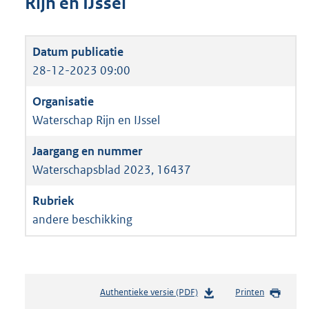
Rijn en IJssel
28-12-2023 09:00
Waterschap Rijn en IJssel
Waterschapsblad 2023, 16437
andere beschikking
Authentieke versie (PDF)
b
Printen
e