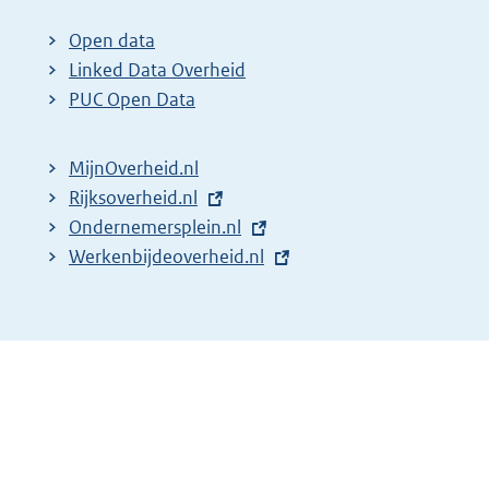
x
t
Open data
e
Linked Data Overheid
r
PUC Open Data
n
e
MijnOverheid.nl
l
E
Rijksoverheid.nl
i
x
E
Ondernemersplein.nl
n
t
x
E
Werkenbijdeoverheid.nl
k
e
t
x
:
r
e
t
n
r
e
e
n
r
l
e
n
i
l
e
n
i
l