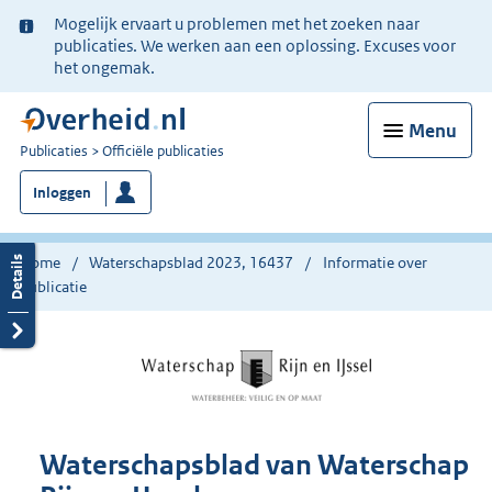
Ter
Mogelijk ervaart u problemen met het zoeken naar
informatie:
publicaties. We werken aan een oplossing. Excuses voor
het ongemak.
Menu
U
Publicaties
Officiële publicaties
bent
Inloggen
nu
hier:
Home
Waterschapsblad 2023, 16437
Informatie over
publicatie
Waterschapsblad van Waterschap