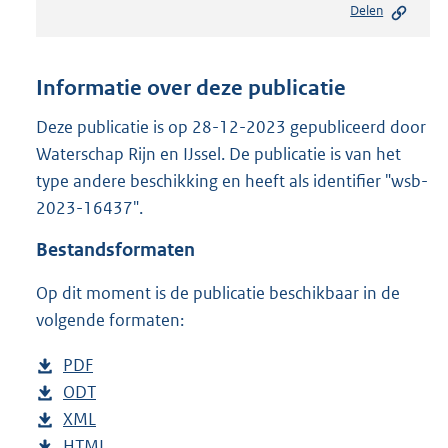
Delen
s
t
a
n
Informatie over deze publicatie
d
s
Deze publicatie is op 28-12-2023 gepubliceerd door
g
Waterschap Rijn en IJssel. De publicatie is van het
r
type andere beschikking en heeft als identifier "wsb-
o
2023-16437".
o
t
Bestandsformaten
t
e
Op dit moment is de publicatie beschikbaar in de
:
2
volgende formaten:
0
9
D
PDF
b
K
o
D
ODT
e
b
b
w
o
D
XML
s
e
b
n
w
o
D
HTML
t
s
e
b