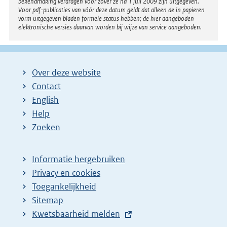
bekendmaking verdragen voor zover ze na 1 juli 2009 zijn uitgegeven.
Voor pdf-publicaties van vóór deze datum geldt dat alleen de in papieren
vorm uitgegeven bladen formele status hebben; de hier aangeboden
elektronische versies daarvan worden bij wijze van service aangeboden.
Over deze website
Contact
English
Help
Zoeken
Informatie hergebruiken
Privacy en cookies
Toegankelijkheid
Sitemap
E
Kwetsbaarheid melden