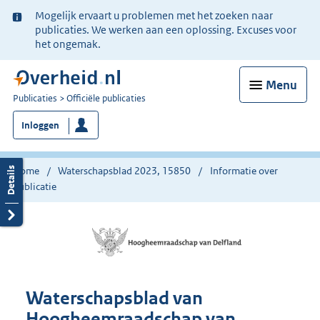
Ter
Mogelijk ervaart u problemen met het zoeken naar
informatie:
publicaties. We werken aan een oplossing. Excuses voor
het ongemak.
Menu
U
Publicaties
Officiële publicaties
bent
Inloggen
nu
hier:
Home
Waterschapsblad 2023, 15850
Informatie over
publicatie
Waterschapsblad van
Hoogheemraadschap van