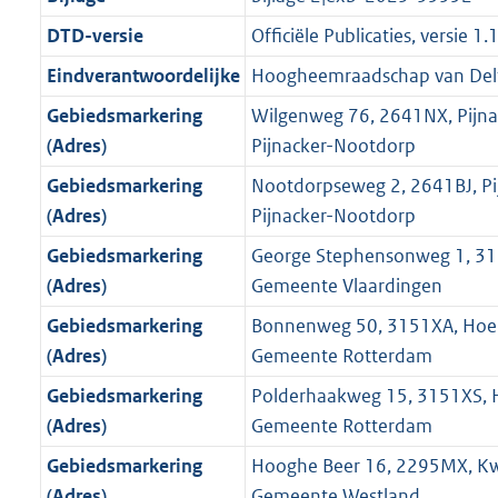
n
i
e
i
K
K
K
2
r
g
f
n
i
e
b
b
b
7
DTD-versie
Officiële Publicaties, versie 1.
o
r
o
f
n
i
K
Eindverantwoordelijke
Hoogheemraadschap van Del
o
o
r
o
f
n
b
t
o
Gebiedsmarkering
Wilgenweg 76, 2641NX, Pijn
m
r
o
f
t
t
(Adres)
Pijnacker-Nootdorp
a
m
r
o
e
t
a
a
m
r
Gebiedsmarkering
Nootdorpseweg 2, 2641BJ, Pi
:
e
t
a
a
m
(Adres)
Pijnacker-Nootdorp
8
:
t
a
a
Gebiedsmarkering
George Stephensonweg 1, 313
K
6
t
a
(Adres)
Gemeente Vlaardingen
b
K
t
b
Gebiedsmarkering
Bonnenweg 50, 3151XA, Hoek
(Adres)
Gemeente Rotterdam
Gebiedsmarkering
Polderhaakweg 15, 3151XS, H
(Adres)
Gemeente Rotterdam
Gebiedsmarkering
Hooghe Beer 16, 2295MX, Kw
(Adres)
Gemeente Westland