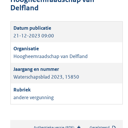
Delfland
21-12-2023 09:00
Hoogheemraadschap van Delfland
Waterschapsblad 2023, 15850
andere vergunning
Authentieke versie (PDF)
b
Gerelateerd