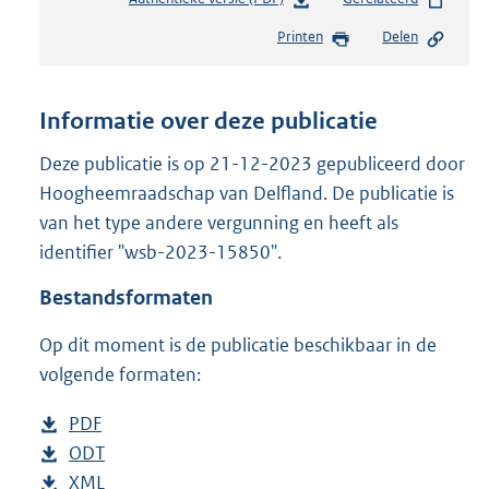
e
Printen
Delen
s
t
a
n
Informatie over deze publicatie
d
s
Deze publicatie is op 21-12-2023 gepubliceerd door
g
Hoogheemraadschap van Delfland. De publicatie is
r
van het type andere vergunning en heeft als
o
identifier "wsb-2023-15850".
o
t
Bestandsformaten
t
e
Op dit moment is de publicatie beschikbaar in de
:
2
volgende formaten:
3
7
D
PDF
b
K
o
D
ODT
e
b
b
w
o
D
XML
s
e
b