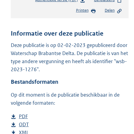
e
Printen
Delen
s
t
a
n
Informatie over deze publicatie
d
s
Deze publicatie is op 02-02-2023 gepubliceerd door
g
Waterschap Brabantse Delta. De publicatie is van het
r
type andere vergunning en heeft als identifier "wsb-
o
2023-1276".
o
t
Bestandsformaten
t
e
Op dit moment is de publicatie beschikbaar in de
:
2
volgende formaten:
1
5
D
PDF
b
K
o
D
ODT
e
b
b
w
o
D
XML
s
e
b