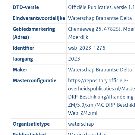
n
i
e
i
K
K
K
1
r
g
DTD-versie
Officiële Publicaties, versie 1.
f
n
i
e
b
b
b
7
o
r
o
f
n
i
K
Eindverantwoordelijke
Waterschap Brabantse Delta
o
o
r
o
f
n
b
Gebiedsmarkering
Chemieweg 25, 4782SJ, Moer
t
o
m
r
o
f
(Adres)
Moerdijk
t
t
a
m
r
o
e
t
Identifier
wsb-2023-1276
a
a
m
r
:
e
t
a
a
m
Jaargang
2023
2
:
t
a
a
Maker
Waterschap Brabantse Delta
K
2
t
a
b
K
Masterconfiguratie
https://repository.officiele-
t
b
overheidspublicaties.nl/Mast
DRP-BeschikkingAfhandeling
ZM/5.0/xml/MC-DRP-Beschikk
Web-ZM.xml
Organisatietype
waterschap
Publicatieblad
Waterschapsblad