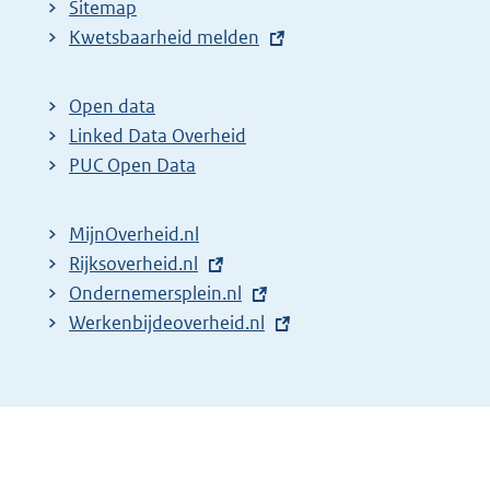
Sitemap
E
Kwetsbaarheid melden
x
t
Open data
e
Linked Data Overheid
r
PUC Open Data
n
e
MijnOverheid.nl
l
E
Rijksoverheid.nl
i
x
E
Ondernemersplein.nl
n
t
x
E
Werkenbijdeoverheid.nl
k
e
t
x
:
r
e
t
n
r
e
e
n
r
l
e
n