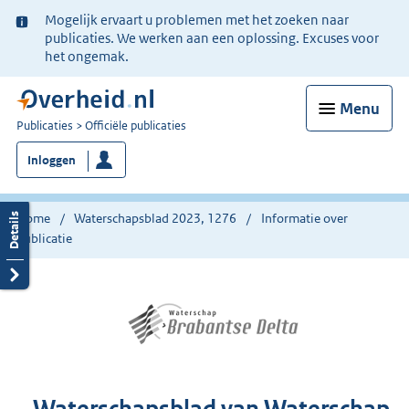
Ter
Mogelijk ervaart u problemen met het zoeken naar
informatie:
publicaties. We werken aan een oplossing. Excuses voor
het ongemak.
Menu
U
Publicaties
Officiële publicaties
bent
Inloggen
nu
hier:
Home
Waterschapsblad 2023, 1276
Informatie over
publicatie
Waterschapsblad van Waterschap