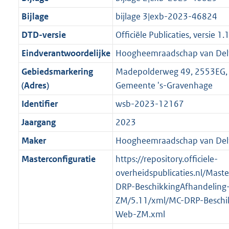
n
i
e
i
K
K
K
1
r
g
f
n
i
e
b
b
b
7
Bijlage
bijlage 3|exb-2023-46824
o
r
o
f
n
i
K
DTD-versie
Officiële Publicaties, versie 1.
o
o
r
o
f
n
b
t
o
Eindverantwoordelijke
Hoogheemraadschap van Del
m
r
o
f
t
t
a
m
r
o
Gebiedsmarkering
Madepolderweg 49, 2553EG, 
e
t
a
a
m
r
(Adres)
Gemeente 's-Gravenhage
:
e
t
a
a
m
Identifier
wsb-2023-12167
3
:
t
a
a
K
2
Jaargang
2023
t
a
b
K
t
Maker
Hoogheemraadschap van Del
b
Masterconfiguratie
https://repository.officiele-
overheidspublicaties.nl/Mast
DRP-BeschikkingAfhandeling
ZM/5.11/xml/MC-DRP-Beschik
Web-ZM.xml