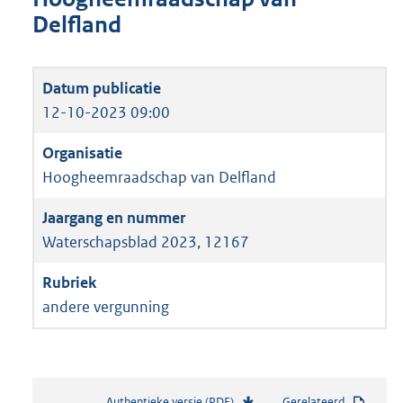
Delfland
12-10-2023 09:00
Hoogheemraadschap van Delfland
Waterschapsblad 2023, 12167
andere vergunning
Authentieke versie (PDF)
b
Gerelateerd