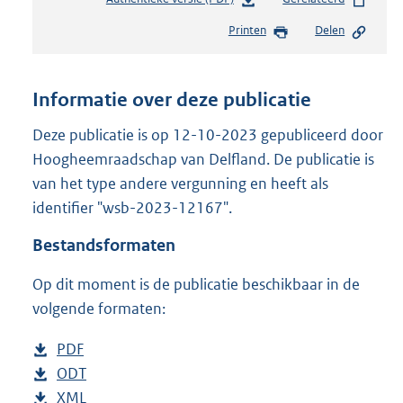
e
Printen
Delen
s
t
a
n
Informatie over deze publicatie
d
s
Deze publicatie is op 12-10-2023 gepubliceerd door
g
Hoogheemraadschap van Delfland. De publicatie is
r
van het type andere vergunning en heeft als
o
identifier "wsb-2023-12167".
o
t
Bestandsformaten
t
e
Op dit moment is de publicatie beschikbaar in de
:
2
volgende formaten:
1
3
D
PDF
b
K
o
D
ODT
e
b
b
w
o
D
XML
s
e
b