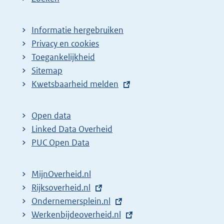
Informatie hergebruiken
Privacy en cookies
Toegankelijkheid
Sitemap
E
Kwetsbaarheid melden
x
t
Open data
e
Linked Data Overheid
r
PUC Open Data
n
e
MijnOverheid.nl
l
E
Rijksoverheid.nl
i
x
E
Ondernemersplein.nl
n
t
x
E
Werkenbijdeoverheid.nl
k