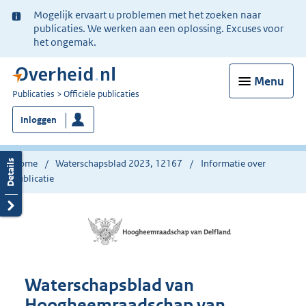
Ter
Mogelijk ervaart u problemen met het zoeken naar
informatie:
publicaties. We werken aan een oplossing. Excuses voor
het ongemak.
Menu
U
Publicaties
Officiële publicaties
bent
Inloggen
nu
hier:
Home
Waterschapsblad 2023, 12167
Informatie over
publicatie
Waterschapsblad van
Hoogheemraadschap van