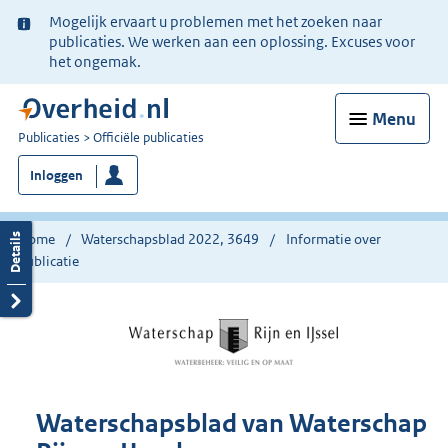
Ter
Mogelijk ervaart u problemen met het zoeken naar
informatie:
publicaties. We werken aan een oplossing. Excuses voor
het ongemak.
Menu
U
Publicaties
Officiële publicaties
bent
Inloggen
nu
hier:
Home
Waterschapsblad 2022, 3649
Informatie over
publicatie
Waterschapsblad van Waterschap