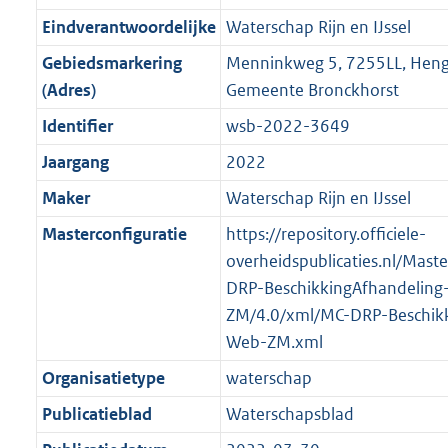
i
e
i
t
9
4
3
:
g
s
Eindverantwoordelijke
Waterschap Rijn en IJssel
n
i
e
i
K
K
K
1
r
g
f
n
i
e
b
b
b
7
Gebiedsmarkering
Menninkweg 5, 7255LL, Henge
o
r
o
f
n
i
K
(Adres)
Gemeente Bronckhorst
o
o
r
o
f
n
b
Identifier
wsb-2022-3649
t
o
m
r
o
f
t
t
Jaargang
2022
a
m
r
o
e
t
a
a
m
r
Maker
Waterschap Rijn en IJssel
:
e
t
a
a
m
Masterconfiguratie
https://repository.officiele-
2
:
t
a
a
overheidspublicaties.nl/Mast
K
2
t
a
DRP-BeschikkingAfhandeling
b
K
t
ZM/4.0/xml/MC-DRP-Beschikk
b
Web-ZM.xml
Organisatietype
waterschap
Publicatieblad
Waterschapsblad