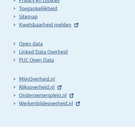
Privacy en cookies
Toegankelijkheid
Sitemap
E
Kwetsbaarheid melden
x
t
Open data
e
Linked Data Overheid
r
PUC Open Data
n
e
MijnOverheid.nl
l
E
Rijksoverheid.nl
i
x
E
Ondernemersplein.nl
n
t
x
E
Werkenbijdeoverheid.nl
k
e
t
x
:
r
e
t
n
r
e