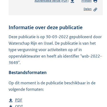
Authentieke versie (PDF)
b
Printen
e
Delen
s
t
a
n
Informatie over deze publicatie
d
s
Deze publicatie is op 30-03-2022 gepubliceerd door
g
Waterschap Rijn en IJssel. De publicatie is van het
r
type vergunning voor activiteiten op of in
o
oppervlaktewater en heeft als identifier "wsb-2022-
o
t
3649".
t
e
Bestandsformaten
:
2
Op dit moment is de publicatie beschikbaar in de
0
volgende formaten:
9
K
D
PDF
b
b
o
D
ODT
e
b