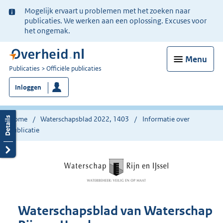
Ter
Mogelijk ervaart u problemen met het zoeken naar
informatie:
publicaties. We werken aan een oplossing. Excuses voor
het ongemak.
Menu
U
Publicaties
Officiële publicaties
bent
Inloggen
nu
hier:
Home
Waterschapsblad 2022, 1403
Informatie over
publicatie
Waterschapsblad van Waterschap