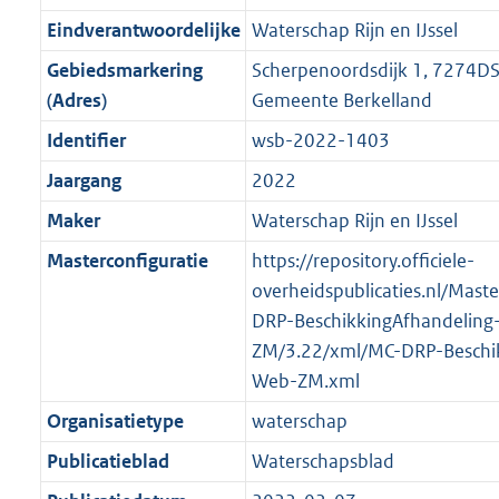
i
e
i
t
9
4
3
:
g
s
Eindverantwoordelijke
Waterschap Rijn en IJssel
n
i
e
i
K
K
K
1
r
g
f
n
i
e
b
b
b
7
Gebiedsmarkering
Scherpenoordsdijk 1, 7274DS
o
r
o
f
n
i
K
(Adres)
Gemeente Berkelland
o
o
r
o
f
n
b
Identifier
wsb-2022-1403
t
o
m
r
o
f
t
t
Jaargang
2022
a
m
r
o
e
t
a
a
m
r
Maker
Waterschap Rijn en IJssel
:
e
t
a
a
m
Masterconfiguratie
https://repository.officiele-
2
:
t
a
a
overheidspublicaties.nl/Mast
K
2
t
a
DRP-BeschikkingAfhandeling
b
K
t
ZM/3.22/xml/MC-DRP-Beschik
b
Web-ZM.xml
Organisatietype
waterschap
Publicatieblad
Waterschapsblad