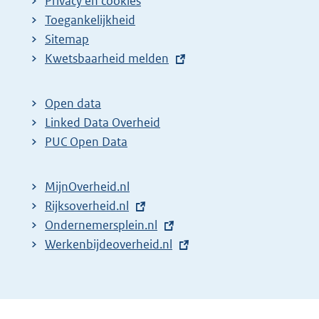
Privacy en cookies
Toegankelijkheid
Sitemap
E
Kwetsbaarheid melden
x
t
Open data
e
Linked Data Overheid
r
PUC Open Data
n
e
MijnOverheid.nl
l
E
Rijksoverheid.nl
i
x
E
Ondernemersplein.nl
n
t
x
E
Werkenbijdeoverheid.nl
k
e
t
x
:
r
e
t
n
r
e