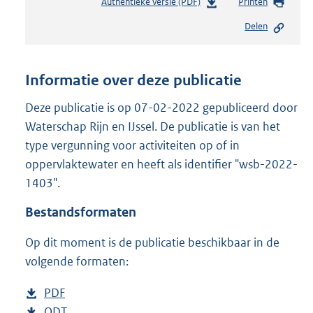
Authentieke versie (PDF)
b
Printen
e
Delen
s
t
a
n
Informatie over deze publicatie
d
s
Deze publicatie is op 07-02-2022 gepubliceerd door
g
Waterschap Rijn en IJssel. De publicatie is van het
r
type vergunning voor activiteiten op of in
o
oppervlaktewater en heeft als identifier "wsb-2022-
o
t
1403".
t
e
Bestandsformaten
:
2
Op dit moment is de publicatie beschikbaar in de
0
volgende formaten:
9
K
D
PDF
b
b
o
D
ODT
e
b