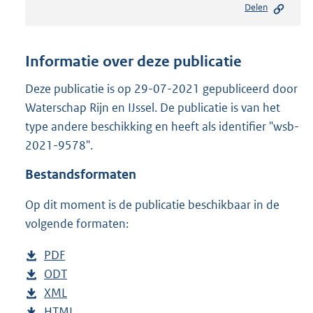
Delen
s
t
a
n
Informatie over deze publicatie
d
s
Deze publicatie is op 29-07-2021 gepubliceerd door
g
Waterschap Rijn en IJssel. De publicatie is van het
r
type andere beschikking en heeft als identifier "wsb-
o
2021-9578".
o
t
Bestandsformaten
t
e
Op dit moment is de publicatie beschikbaar in de
:
2
volgende formaten:
0
9
D
PDF
b
K
o
D
ODT
e
b
b
w
o
D
XML
s
e
b
n
w
o
D
HTML
t
s
e
b