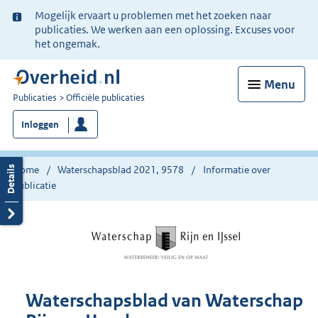
Ter
Mogelijk ervaart u problemen met het zoeken naar
informatie:
publicaties. We werken aan een oplossing. Excuses voor
het ongemak.
Menu
U
Publicaties
Officiële publicaties
bent
Inloggen
nu
hier:
Home
Waterschapsblad 2021, 9578
Informatie over
publicatie
Waterschapsblad van Waterschap