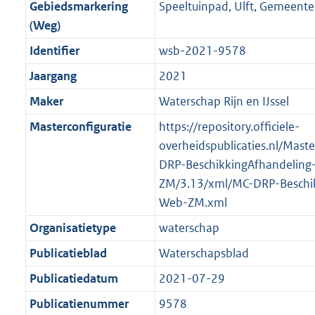
f
n
i
e
b
b
b
7
Gebiedsmarkering
Speeltuinpad, Ulft, Gemeente
o
r
o
f
n
i
K
(Weg)
o
o
r
o
f
n
b
Identifier
wsb-2021-9578
t
o
m
r
o
f
t
t
Jaargang
2021
a
m
r
o
e
t
a
a
m
r
Maker
Waterschap Rijn en IJssel
:
e
t
a
a
m
Masterconfiguratie
https://repository.officiele-
2
:
t
a
a
overheidspublicaties.nl/Mast
K
2
t
a
DRP-BeschikkingAfhandeling
b
K
t
ZM/3.13/xml/MC-DRP-Beschik
b
Web-ZM.xml
Organisatietype
waterschap
Publicatieblad
Waterschapsblad
Publicatiedatum
2021-07-29
Publicatienummer
9578