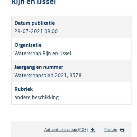
Rijn en IJssel
29-07-2021 09:00
Waterschap Rijn en IJssel
Waterschapsblad 2021, 9578
andere beschikking
Authentieke versie (PDF)
b
Printen
e