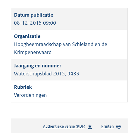
08-12-2015 09:00
Hoogheemraadschap van Schieland en de
Krimpenerwaard
Waterschapsblad 2015, 9483
Verordeningen
Authentieke versie (PDF)
b
Printen
e