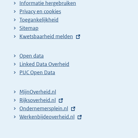
Informatie hergebruiken
Privacy en cookies
Toegankelijkheid
Sitemap
E
Kwetsbaarheid melden
x
t
Open data
e
Linked Data Overheid
r
PUC Open Data
n
e
MijnOverheid.nl
l
E
Rijksoverheid.nl
i
x
E
Ondernemersplein.nl
n
t
x
E
Werkenbijdeoverheid.nl
k
e
t
x
:
r
e
t