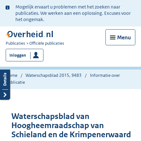
Ter
Mogelijk ervaart u problemen met het zoeken naar
informatie:
publicaties. We werken aan een oplossing. Excuses voor
het ongemak.
Menu
U
Publicaties
Officiële publicaties
bent
Inloggen
nu
hier:
Home
Waterschapsblad 2015, 9483
Informatie over
publicatie
Waterschapsblad van
Hoogheemraadschap van
Schieland en de Krimpenerwaard