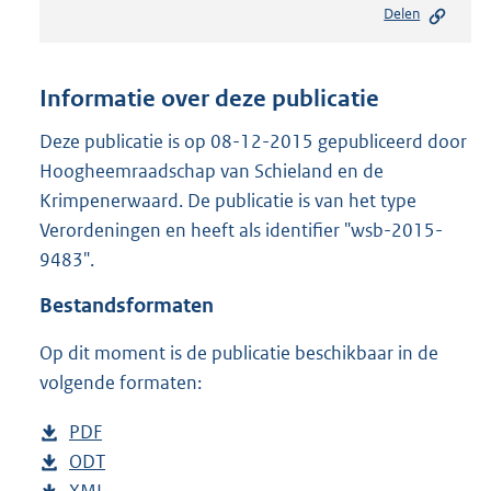
Delen
s
t
a
n
Informatie over deze publicatie
d
s
Deze publicatie is op 08-12-2015 gepubliceerd door
g
Hoogheemraadschap van Schieland en de
r
Krimpenerwaard. De publicatie is van het type
o
Verordeningen en heeft als identifier "wsb-2015-
o
t
9483".
t
e
Bestandsformaten
:
2
Op dit moment is de publicatie beschikbaar in de
2
volgende formaten:
1
K
D
PDF
b
b
o
D
ODT
e
b
w
o
D
XML
s
e
b