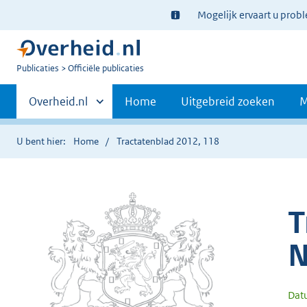
Ter
Mogelijk ervaart u prob
informatie:
U
Publicaties
Officiële publicaties
bent
Primaire
nu
Andere
Overheid.nl
Home
Uitgebreid zoeken
M
hier:
sites
navigatie
binnen
U bent hier:
Home
Tractatenblad 2012, 118
T
N
Dat