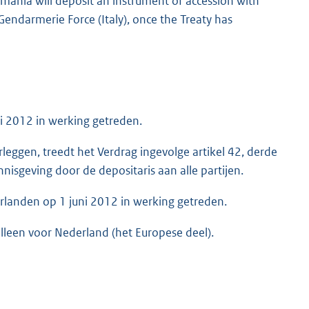
omania will deposit an instrument of accession with
Gendarmerie Force (Italy), once the Treaty has
ni 2012 in werking getreden.
leggen, treedt het Verdrag ingevolge artikel 42, derde
isgeving door de depositaris aan alle partijen.
erlanden op 1 juni 2012 in werking getreden.
alleen voor Nederland (het Europese deel).