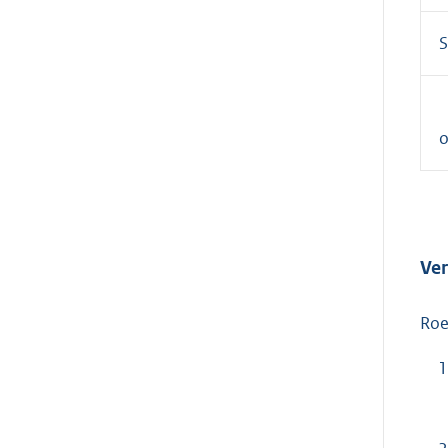
S
o
Ver
Roe
1