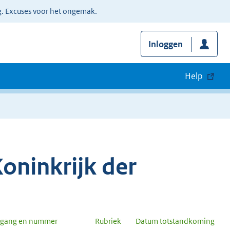
g. Excuses voor het ongemak.
Inloggen
Help
oninkrijk der
rgang en nummer
Rubriek
Datum totstandkoming