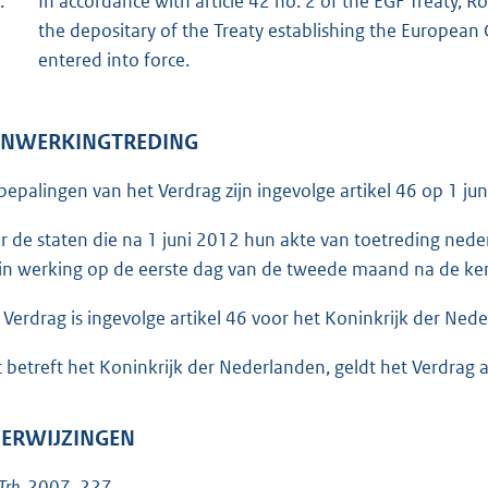
.
In accordance with article 42 no. 2 of the EGF Treaty, R
the depositary of the Treaty establishing the European 
entered into force.
 INWERKINGTREDING
bepalingen van het Verdrag zijn ingevolge artikel 46 op 1 ju
r de staten die na 1 juni 2012 hun akte van toetreding neder
, in werking op de eerste dag van de tweede maand na de kenn
 Verdrag is ingevolge artikel 46 voor het Koninkrijk der Ned
 betreft het Koninkrijk der Nederlanden, geldt het Verdrag 
 VERWIJZINGEN
Trb.
2007, 227
.