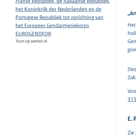
Franse Republiek, de Italiaanse Republiek,
het Koninkrijk der Nederlanden en de
„Ar
Portugese Republiek tot oprichting van
Het
het Europees Gendarmeriekorps
Ita
EUROGENDFOR
Gen
Toon op wetten.nl
goe
Dez
Zak
Voo
31
E.
Zie