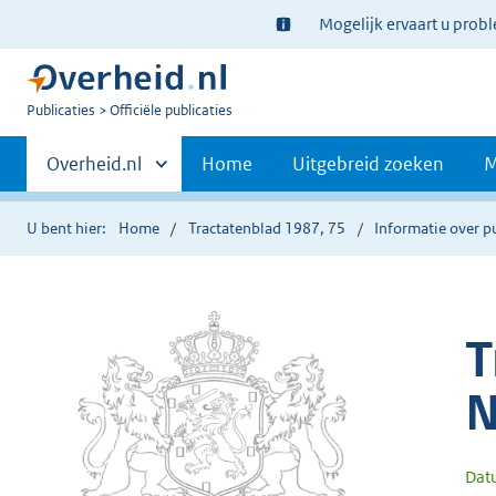
Ter
Mogelijk ervaart u prob
informatie:
U
Publicaties
Officiële publicaties
bent
Primaire
nu
Andere
Overheid.nl
Home
Uitgebreid zoeken
M
hier:
sites
navigatie
binnen
U bent hier:
Home
Tractatenblad 1987, 75
Informatie over p
T
N
Dat