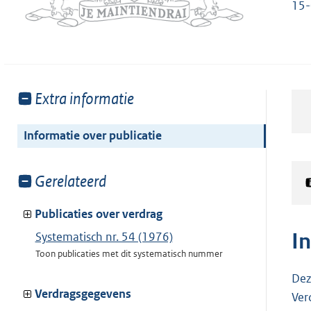
15
Toon
Extra informatie
meer
van:
Informatie over publicatie
Toon
Gerelateerd
meer
van:
Publicaties over verdrag
I
Systematisch nr. 54 (1976)
Toon publicaties met dit systematisch nummer
Dez
Verdragsgegevens
Ver