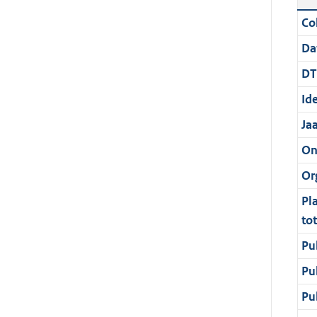
Col
Da
DT
Ide
Ja
On
Or
Pl
to
Pu
Pu
Pu