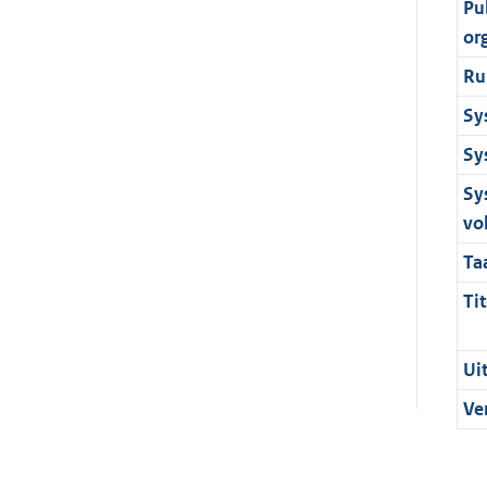
Pu
or
Ru
Sy
Sy
Sy
vo
Ta
Tit
Ui
Ve