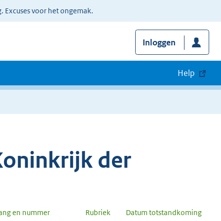
g. Excuses voor het ongemak.
Inloggen
Help
oninkrijk der
gang en nummer
Rubriek
Datum totstandkoming