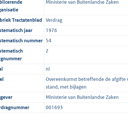
blicerende
Ministerie van Buitenlandse Zaken
ganisatie
briek Tractatenblad
Verdrag
stematisch jaar
1976
stematisch nummer
54
stematisch
2
lgnummer
al
nl
el
Overeenkomst betreffende de afgifte va
stand, met bijlagen
tgever
Ministerie van Buitenlandse Zaken
rdragnummer
001693