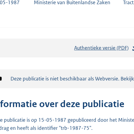
-05-1987
Ministerie van Buitenlandse Zaken
Trac
Authentieke versie (PDF)
b
e
s
t
Notificatie:
Deze publicatie is niet beschikbaar als Webversie. Bekij
a
n
d
nformatie over deze publicatie
s
g
e publicatie is op 15-05-1987 gepubliceerd door het Minister
r
drag en heeft als identifier "trb-1987-75".
o