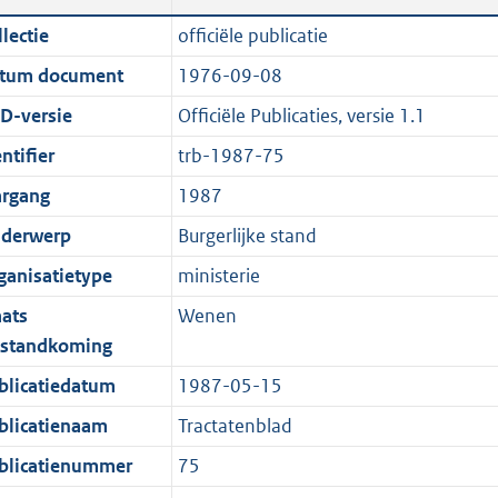
n
a
c
i
t
t
lectie
officiële publicatie
d
n
a
c
e
t
tum document
1976-09-08
s
d
t
a
:
e
g
s
i
t
6
:
D-versie
Officiële Publicaties, versie 1.1
r
g
e
i
1
0
ntifier
trb-1987-75
o
r
i
e
K
K
argang
1987
o
o
n
i
b
b
t
o
f
n
derwerp
Burgerlijke stand
t
t
o
f
ganisatietype
ministerie
e
t
r
o
aats
Wenen
:
e
m
r
tstandkoming
2
:
a
m
K
2
a
a
blicatiedatum
1987-05-15
b
K
t
a
blicatienaam
Tractatenblad
b
t
blicatienummer
75