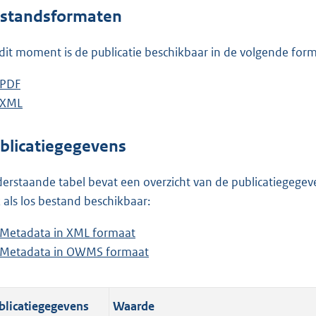
o
standsformaten
t
t
dit moment is de publicatie beschikbaar in de volgende for
e
:
D
PDF
b
6
o
D
XML
e
b
1
w
o
s
e
K
n
w
t
s
blicatiegegevens
b
l
n
a
t
o
l
n
a
erstaande tabel bevat een overzicht van de publicatiegegeven
a
o
d
n
 als los bestand beschikbaar:
d
a
s
d
Metadata in XML formaat
b
p
d
g
s
Metadata in OWMS formaat
e
b
u
p
r
g
s
e
b
u
o
r
t
s
l
b
o
o
blicatiegegevens
Waarde
a
t
i
l
t
o