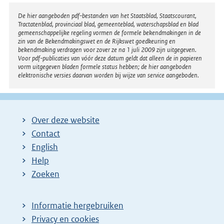
Disclaimer
De hier aangeboden pdf-bestanden van het Staatsblad, Staatscourant,
Tractatenblad, provinciaal blad, gemeenteblad, waterschapsblad en blad
gemeenschappelijke regeling vormen de formele bekendmakingen in de
zin van de Bekendmakingswet en de Rijkswet goedkeuring en
bekendmaking verdragen voor zover ze na 1 juli 2009 zijn uitgegeven.
Voor pdf-publicaties van vóór deze datum geldt dat alleen de in papieren
vorm uitgegeven bladen formele status hebben; de hier aangeboden
elektronische versies daarvan worden bij wijze van service aangeboden.
Over deze website
Contact
English
Help
Zoeken
Informatie hergebruiken
Privacy en cookies