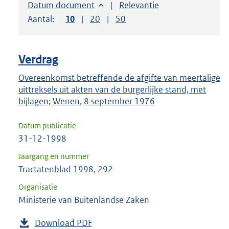
om
Sorteer op:
Datum document
Sorteer op:
Relevantie
ENTER
Aantal:
Toon
10
resultaten per pagina
Toon
20
resultaten per pagina
Toon
50
resultaten per pagina
om
uw
keuze
Verdrag
te
Overeenkomst betreffende de afgifte van meertalige
bevestigen.
uittreksels uit akten van de burgerlijke stand, met
bijlagen; Wenen, 8 september 1976
Datum publicatie
31-12-1998
Jaargang en nummer
Tractatenblad 1998, 292
Organisatie
Ministerie van Buitenlandse Zaken
Download PDF