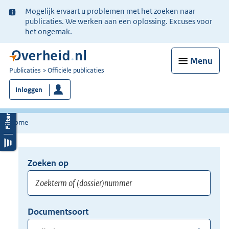
Ter
Mogelijk ervaart u problemen met het zoeken naar
informatie:
publicaties. We werken aan een oplossing. Excuses voor
het ongemak.
Menu
U
Publicaties
Officiële publicaties
bent
Inloggen
nu
hier:
Home
Zoeken op
Opnieuw
zoeken:
Zoekterm
Vul
Documentsoort
of
hier
Gebruik