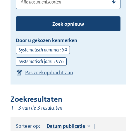
(dossier)nummer
uw
de
zoekterm
TAB
of
toets,
Zoek opnieuw
(dossier)nummer
of
in
de
Door u gekozen kenmerken
pijl
Systematisch nummer: 54
beneden
toets
Systematisch jaar: 1976
om
Pas zoekopdracht aan
toegang
te
krijgen
Zoekresultaten
tot
1 - 3 van de 3 resultaten
de
suggesties.
Druk
Sorteer op:
Sorteer op:
Datum publicatie