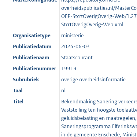
t
a
b
K
overheidspublicaties.nl/MasterCo
t
b
OEP-StcrtOverigOverig-Web/1.2
StcrtOverigOverig-Web.xml
Organisatietype
ministerie
Publicatiedatum
2026-06-03
Publicatienaam
Staatscourant
Publicatienummer
19913
Subrubriek
overige overheidsinformatie
Taal
nl
Titel
Bekendmaking Sanering verkeers
Vaststelling ten hoogste toelaatb
geluidsbelasting en maatregelen,
Saneringsprogramma Elferinksweg
in de gemeente Enschede, Minist