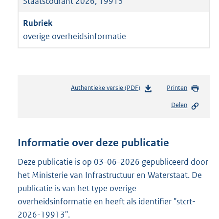
Staatscourant 2026, 19913
overige overheidsinformatie
Authentieke versie (PDF)
b
Printen
e
Delen
s
t
a
n
Informatie over deze publicatie
d
s
Deze publicatie is op 03-06-2026 gepubliceerd door
g
het Ministerie van Infrastructuur en Waterstaat. De
r
publicatie is van het type overige
o
overheidsinformatie en heeft als identifier "stcrt-
o
t
2026-19913".