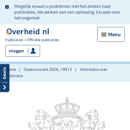
Ter
Mogelijk ervaart u problemen met het zoeken naar
informatie:
publicaties. We werken aan een oplossing. Excuses voor
het ongemak.
Menu
U
Publicaties
Officiële publicaties
bent
Inloggen
nu
hier:
Home
Staatscourant 2026, 19913
Informatie over
publicatie