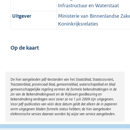
Infrastructuur en Waterstaat
Uitgever
Ministerie van Binnenlandse Zak
Koninkrijksrelaties
Op de kaart
Disclaimer
De hier aangeboden pdf-bestanden van het Staatsblad, Staatscourant,
Tractatenblad, provinciaal blad, gemeenteblad, waterschapsblad en blad
gemeenschappelijke regeling vormen de formele bekendmakingen in de
zin van de Bekendmakingswet en de Rijkswet goedkeuring en
bekendmaking verdragen voor zover ze na 1 juli 2009 zijn uitgegeven.
Voor pdf-publicaties van vóór deze datum geldt dat alleen de in papieren
vorm uitgegeven bladen formele status hebben; de hier aangeboden
elektronische versies daarvan worden bij wijze van service aangeboden.