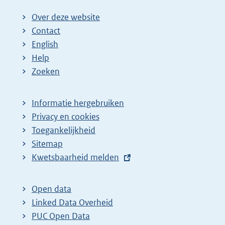
Over deze website
Contact
English
Help
Zoeken
Informatie hergebruiken
Privacy en cookies
Toegankelijkheid
Sitemap
E
Kwetsbaarheid melden
x
t
Open data
e
Linked Data Overheid
r
PUC Open Data
n