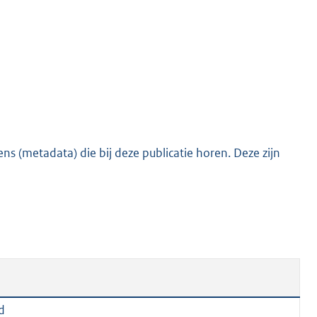
o
t
t
e
:
1
8
2
s (metadata) die bij deze publicatie horen. Deze zijn
K
b
d