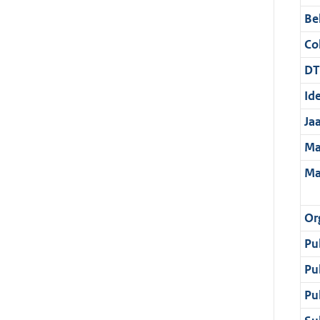
Be
Col
DT
Ide
Ja
Ma
Ma
Or
Pu
Pu
Pu