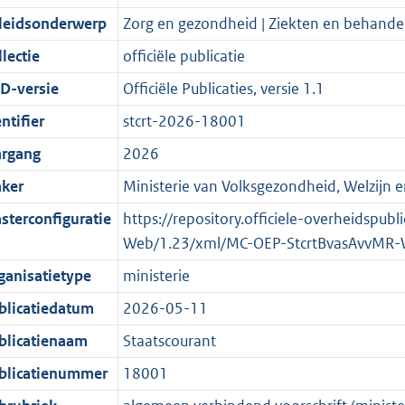
d
n
i
t
a
c
1
:
e
t
leidsonderwerp
Zorg en gezondheid | Ziekten en behande
s
d
e
i
t
a
8
2
:
e
g
s
i
e
i
t
2
9
6
:
lectie
officiële publicatie
r
g
n
i
e
i
K
K
K
1
D-versie
Officiële Publicaties, versie 1.1
o
r
f
n
i
e
b
b
b
1
ntifier
stcrt-2026-18001
o
o
o
f
n
i
K
t
o
r
o
f
n
b
argang
2026
t
t
m
r
o
f
ker
Ministerie van Volksgezondheid, Welzijn e
e
t
a
m
r
o
sterconfiguratie
https://repository.officiele-overheidspu
:
e
a
a
m
r
Web/1.23/xml/MC-OEP-StcrtBvasAvvMR-
2
:
t
a
a
m
K
2
t
a
a
ganisatietype
ministerie
b
K
t
a
blicatiedatum
2026-05-11
b
t
blicatienaam
Staatscourant
blicatienummer
18001