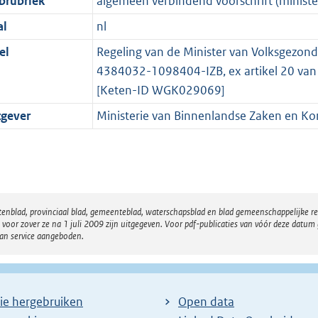
brubriek
algemeen verbindend voorschrift (minister
al
nl
el
Regeling van de Minister van Volksgezond
4384032-1098404-IZB, ex artikel 20 van 
[Keten-ID WGK029069]
tgever
Ministerie van Binnenlandse Zaken en Koni
atenblad, provinciaal blad, gemeenteblad, waterschapsblad en blad gemeenschappelijke 
 zover ze na 1 juli 2009 zijn uitgegeven. Voor pdf-publicaties van vóór deze datum g
van service aangeboden.
ie hergebruiken
Open data