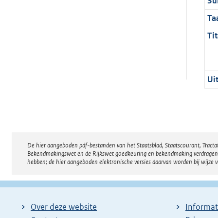
Su
Ta
Tit
Ui
De hier aangeboden pdf-bestanden van het Staatsblad, Staatscourant, Tract
Disclaimer
Bekendmakingswet en de Rijkswet goedkeuring en bekendmaking verdragen voor
hebben; de hier aangeboden elektronische versies daarvan worden bij wijze 
Over deze website
Informat