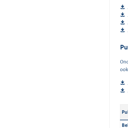
Pu
Ond
ook
Pu
Be