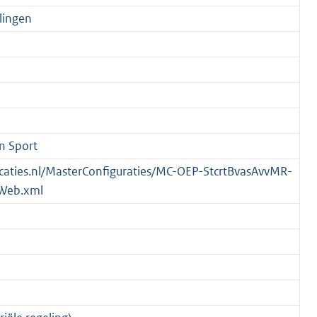
lingen
n Sport
blicaties.nl/MasterConfiguraties/MC-OEP-StcrtBvasAvvMR-
Web.xml