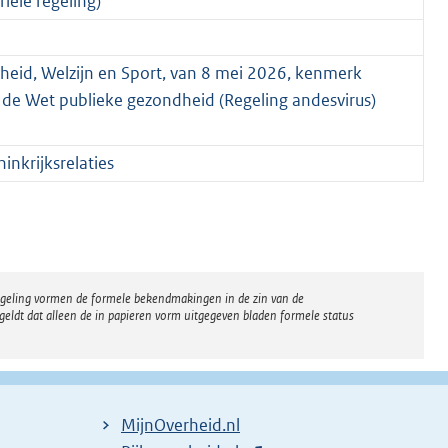
iële regeling)
heid, Welzijn en Sport, van 8 mei 2026, kenmerk
de Wet publieke gezondheid (Regeling andesvirus)
nkrijksrelaties
regeling vormen de formele bekendmakingen in de zin van de
eldt dat alleen de in papieren vorm uitgegeven bladen formele status
MijnOverheid.nl