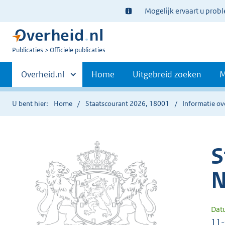
Ter
Mogelijk ervaart u prob
informatie:
U
Publicaties
Officiële publicaties
bent
Primaire
nu
Andere
Overheid.nl
Home
Uitgebreid zoeken
M
hier:
sites
navigatie
binnen
U bent hier:
Home
Staatscourant 2026, 18001
Informatie ov
S
N
Dat
11-