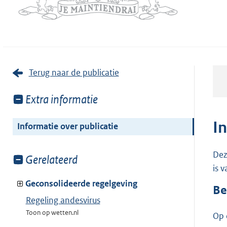
Terug naar de publicatie
Toon
Extra informatie
meer
van:
I
Informatie over publicatie
Dez
Toon
Gerelateerd
is 
meer
van:
Geconsolideerde regelgeving
Be
Regeling andesvirus
Toon op wetten.nl
Op 