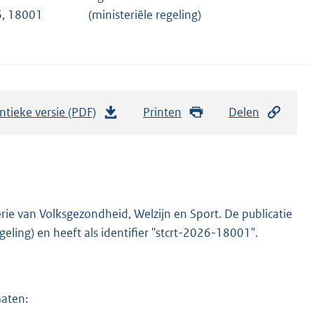
, 18001
(ministeriële regeling)
ntieke versie (PDF)
b
Printen
Delen
e
s
t
a
n
rie van Volksgezondheid, Welzijn en Sport. De publicatie
d
geling) en heeft als identifier "stcrt-2026-18001".
s
g
r
maten:
o