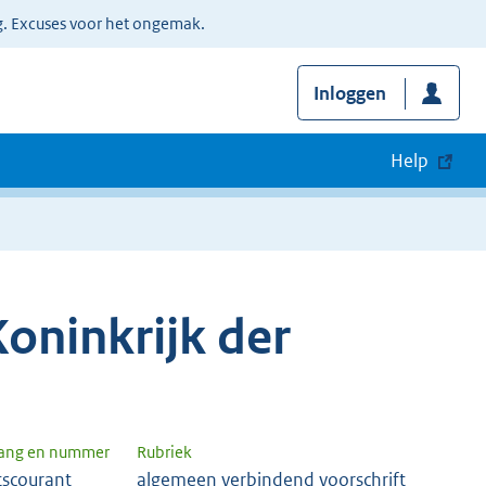
g. Excuses voor het ongemak.
Inloggen
Help
oninkrijk der
gang en nummer
Rubriek
tscourant
algemeen verbindend voorschrift