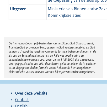
de toepassing van de sluis op to
Uitgever
Ministerie van Binnenlandse Zak
Koninkrijksrelaties
Disclaimer
De hier aangeboden pdf-bestanden van het Staatsblad, Staatscourant,
Tractatenblad, provinciaal blad, gemeenteblad, waterschapsblad en blad
gemeenschappelijke regeling vormen de formele bekendmakingen in de
zin van de Bekendmakingswet en de Rijkswet goedkeuring en
bekendmaking verdragen voor zover ze na 1 juli 2009 zijn uitgegeven.
Voor pdf-publicaties van vóór deze datum geldt dat alleen de in papieren
vorm uitgegeven bladen formele status hebben; de hier aangeboden
elektronische versies daarvan worden bij wijze van service aangeboden.
Over deze website
Contact
English