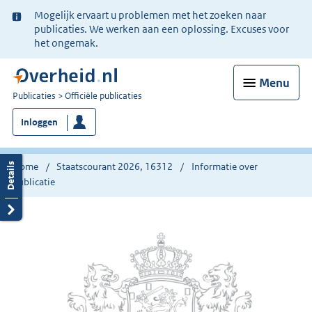
Ter
Mogelijk ervaart u problemen met het zoeken naar
informatie:
publicaties. We werken aan een oplossing. Excuses voor
het ongemak.
Menu
U
Publicaties
Officiële publicaties
bent
Inloggen
nu
hier:
Home
Staatscourant 2026, 16312
Informatie over
publicatie