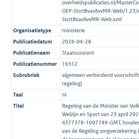
t
a
a
overheidspublicaties.nl/MasterCo
K
2
t
a
OEP-StcrtBvasAvvMR-Web/1.23/
b
K
t
StcrtBvasAvvMR-Web.xml
b
Organisatietype
ministerie
Publicatiedatum
2026-04-28
Publicatienaam
Staatscourant
Publicatienummer
16312
Subrubriek
algemeen verbindend voorschrift 
regeling)
Taal
nl
Titel
Regeling van de Minister van Vol
Welzijn en Sport van 23 april 20
4377378-1097749-GMT, houdend
van de Regeling zorgverzekering