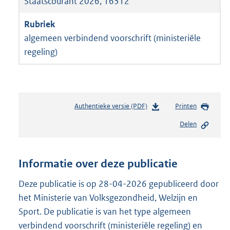
Staatscourant 2026, 16312
algemeen verbindend voorschrift (ministeriële
regeling)
Authentieke versie (PDF)
b
Printen
e
Delen
s
t
a
n
Informatie over deze publicatie
d
s
Deze publicatie is op 28-04-2026 gepubliceerd door
g
het Ministerie van Volksgezondheid, Welzijn en
r
Sport. De publicatie is van het type algemeen
o
verbindend voorschrift (ministeriële regeling) en
o