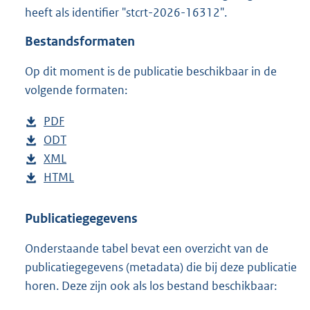
t
heeft als identifier "stcrt-2026-16312".
t
e
Bestandsformaten
:
2
Op dit moment is de publicatie beschikbaar in de
5
volgende formaten:
5
K
D
PDF
b
b
o
D
ODT
e
b
w
o
D
XML
s
e
b
n
w
o
D
HTML
t
s
e
b
l
n
w
o
a
t
s
e
o
l
n
w
n
a
t
s
Publicatiegegevens
a
o
l
n
d
n
a
t
Onderstaande tabel bevat een overzicht van de
d
a
o
l
s
d
n
a
publicatiegegevens (metadata) die bij deze publicatie
p
d
a
o
g
s
d
n
horen. Deze zijn ook als los bestand beschikbaar:
u
p
d
a
r
g
s
d
b
u
p
d
o
r
g
s