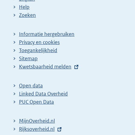
Help
Zoeken
Informatie hergebruiken
Privacy en cookies
Toegankelijkheid
Sitemap
E
Kwetsbaarheid melden
x
t
Open data
e
Linked Data Overheid
r
PUC Open Data
n
e
MijnOverheid.nl
l
E
Rijksoverheid.nl
i