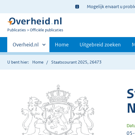
Ter
Mogelijk ervaart u prob
informatie:
U
Publicaties
Officiële publicaties
bent
Primaire
nu
Andere
Overheid.nl
Home
Uitgebreid zoeken
M
hier:
sites
navigatie
binnen
U bent hier:
Home
Staatscourant 2025, 26473
S
N
Dat
05-