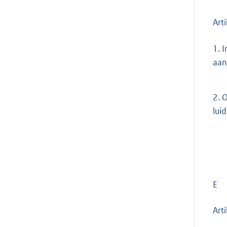
Arti
1.
I
aan
2.
O
lui
E
Arti