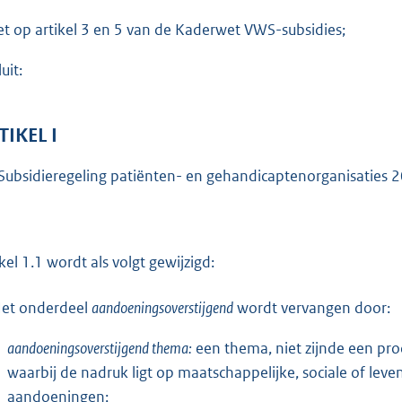
o
et op artikel 3 en 5 van de Kaderwet VWS-subsidies;
t
t
uit:
e
:
6
TIKEL I
6
Subsidieregeling patiënten- en gehandicaptenorganisaties 2
8
b
ikel 1.1 wordt als volgt gewijzigd:
et onderdeel
aandoeningsoverstijgend
wordt vervangen door:
aandoeningsoverstijgend thema:
een thema, niet zijnde een pro
waarbij de nadruk ligt op maatschappelijke, sociale of leve
aandoeningen;