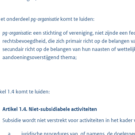
et onderdeel
pg-organisatie
komt te luiden:
pg-organisatie:
een stichting of vereniging, niet zijnde een 
rechtsbevoegdheid, die zich primair richt op de belangen
secundair richt op de belangen van hun naasten of wetteli
aandoeningsoverstijgend thema;
ikel 1.4 komt te luiden:
Artikel 1.4. Niet-subsidiabele activiteiten
Subsidie wordt niet verstrekt voor activiteiten in het kader 
a.
juridische procedures van, of namens, de doelgroe