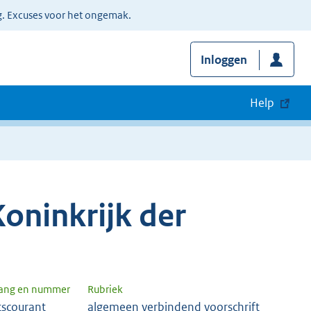
g. Excuses voor het ongemak.
Inloggen
Help
oninkrijk der
gang en nummer
Rubriek
tscourant
algemeen verbindend voorschrift