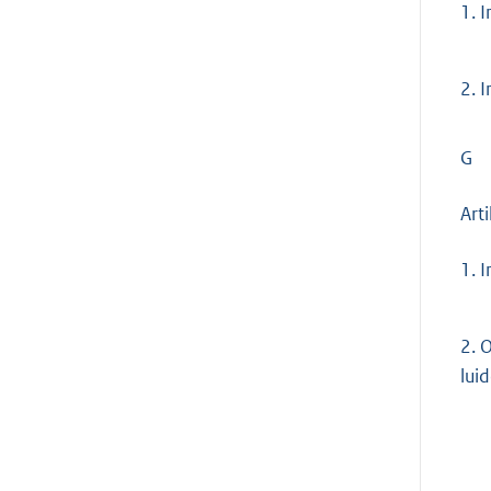
1.
I
2.
I
G
Art
1.
I
2.
O
lui