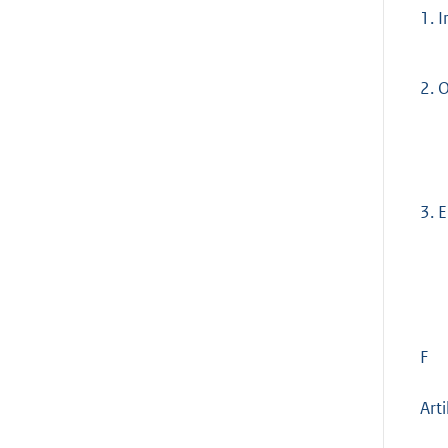
1.
I
2.
O
3.
E
F
Art