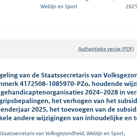
Welzijn en Sport
2025
Authentieke versie (PDF)
b
e
s
t
geling van de Staatssecretaris van Volksgezon
a
nmerk 4172508-1085970-PZo, houdende wijzig
n
 gehandicaptenorganisaties 2024–2028 in ver
d
gripsbepalingen, het verhogen van het subsid
s
lenderjaar 2025, het toevoegen van de subsid
g
kele andere wijzigingen van inhoudelijke en
r
o
Staatssecretaris van Volksgezondheid, Welzijn en Sport,