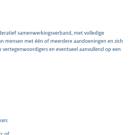
federatief samenwerkingsverband, met volledige
 van mensen met één of meerdere aandoeningen en zich
jk vertegenwoordigers en eventueel aanvullend op een
van:
p; of