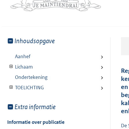
Toon
Inhoudsopgave
meer
van:
Aanhef
Lichaam
Re
Ondertekening
ke
en
TOELICHTING
be
ka
Toon
Extra informatie
en
meer
van:
Informatie over publicatie
De 