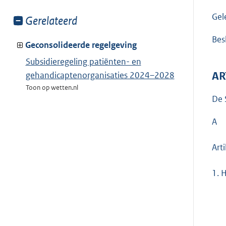
Gel
Toon
Gerelateerd
meer
Besl
van:
Geconsolideerde regelgeving
Subsidieregeling patiënten- en
gehandicaptenorganisaties 2024–2028
AR
Toon op wetten.nl
De 
A
Art
1.
H