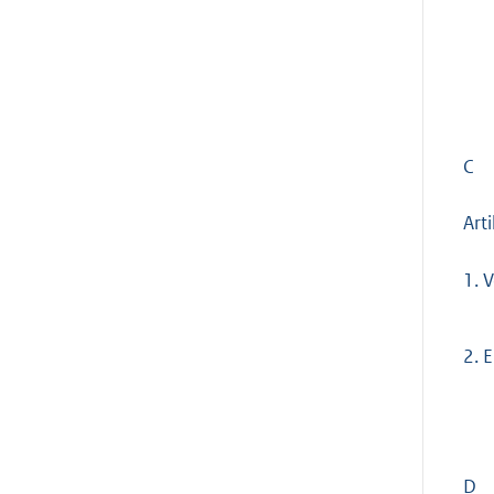
C
Art
1.
V
2.
E
D